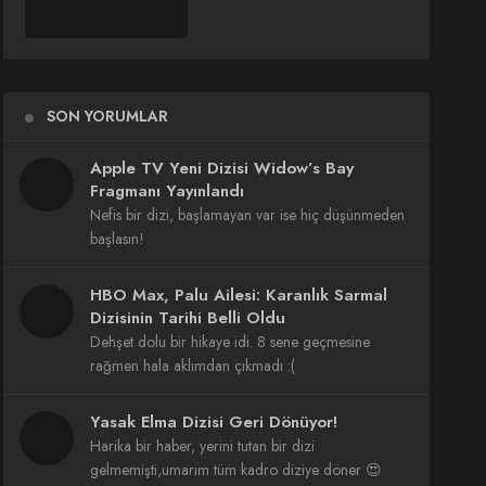
SON YORUMLAR
Apple TV Yeni Dizisi Widow’s Bay
Fragmanı Yayınlandı
Nefis bir dizi, başlamayan var ise hiç düşünmeden
başlasın!
HBO Max, Palu Ailesi: Karanlık Sarmal
Dizisinin Tarihi Belli Oldu
Dehşet dolu bir hikaye idi. 8 sene geçmesine
rağmen hala aklımdan çıkmadı :(
Yasak Elma Dizisi Geri Dönüyor!
Harika bir haber, yerini tutan bir dizi
gelmemişti,umarım tüm kadro diziye döner 😍