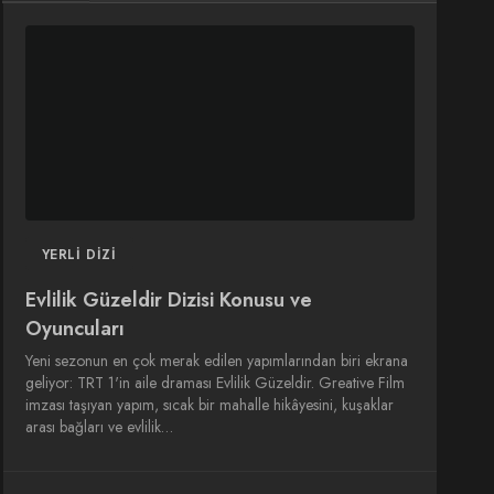
DIZI
DIZI
SINEMA
SINEMA
OYUNCULARI
YERLI DIZI
Evlilik Güzeldir Dizisi Konusu ve
Oyuncuları
Yeni sezonun en çok merak edilen yapımlarından biri ekrana
geliyor: TRT 1'in aile draması Evlilik Güzeldir. Greative Film
imzası taşıyan yapım, sıcak bir mahalle hikâyesini, kuşaklar
arası bağları ve evlilik…