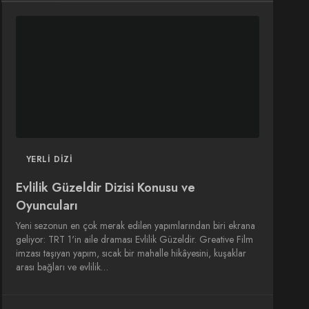
DIZI
DIZI
SINEMA
SINEMA
OYUNCULARI
YERLI DIZI
Evlilik Güzeldir Dizisi Konusu ve
Oyuncuları
Yeni sezonun en çok merak edilen yapımlarından biri ekrana
geliyor: TRT 1'in aile draması Evlilik Güzeldir. Greative Film
imzası taşıyan yapım, sıcak bir mahalle hikâyesini, kuşaklar
arası bağları ve evlilik…