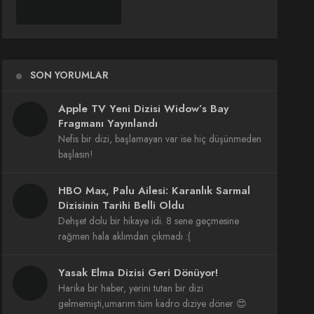
SON YORUMLAR
Apple TV Yeni Dizisi Widow’s Bay
Fragmanı Yayınlandı
Nefis bir dizi, başlamayan var ise hiç düşünmeden
başlasın!
HBO Max, Palu Ailesi: Karanlık Sarmal
Dizisinin Tarihi Belli Oldu
Dehşet dolu bir hikaye idi. 8 sene geçmesine
rağmen hala aklımdan çıkmadı :(
Yasak Elma Dizisi Geri Dönüyor!
Harika bir haber, yerini tutan bir dizi
gelmemişti,umarım tüm kadro diziye döner 😍