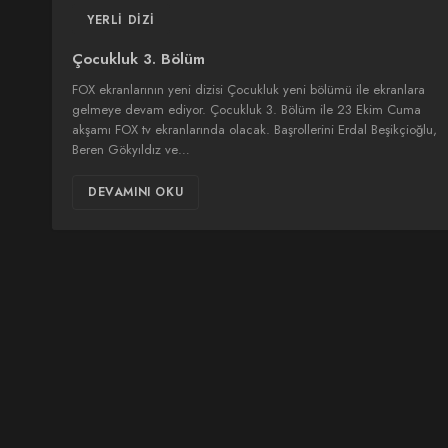
YERLI DIZI
Çocukluk 3. Bölüm
FOX ekranlarının yeni dizisi Çocukluk yeni bölümü ile ekranlara
gelmeye devam ediyor. Çocukluk 3. Bölüm ile 23 Ekim Cuma
akşamı FOX tv ekranlarında olacak. Başrollerini Erdal Beşikçioğlu,
Beren Gökyıldız ve…
DEVAMINI OKU