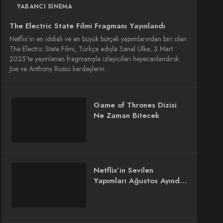
YABANCI SINEMA
The Electric State Filmi Fragmanı Yayınlandı
Netflix’in en iddialı ve en büyük bütçeli yapımlarından biri olan
The Electric State Filmi, Türkçe adıyla Sanal Ülke; 3 Mart
2025’te yayınlanan fragmanıyla izleyicileri heyecanlandırdı.
Joe ve Anthony Russo kardeşlerin…
Game of Thrones Dizisi
Ne Zaman Bitecek
Netflix’in Sevilen
Yapımları Ağustos Ayında
Geri Dönüyor!