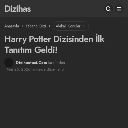
Dizihas
Anasayfa
Yabancı Dizi
Alakalı Konular
Harry Potter Dizisinden İlk
Tanıtım Geldi!
Dizihastasi.Com
tarafından
Mar 26, 2026 tarihinde düzenlendi