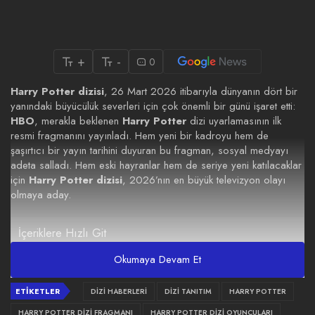
+
-
0
Harry Potter dizisi
, 26 Mart 2026 itibarıyla dünyanın dört bir
yanındaki büyücülük severleri için çok önemli bir günü işaret etti:
HBO
, merakla beklenen
Harry Potter
dizi uyarlamasının ilk
resmi fragmanını yayınladı. Hem yeni bir kadroyu hem de
şaşırtıcı bir yayın tarihini duyuran bu fragman, sosyal medyayı
adeta salladı. Hem eski hayranlar hem de seriye yeni katılacaklar
için
Harry Potter dizisi
, 2026’nın en büyük televizyon olayı
olmaya aday.
İçeriklere Hızlı Git
Okumaya Devam Et
1.
Harry Potter Dizisi Ne Anlatıyor? Konusu ve Yapısı
ETIKETLER
DIZI HABERLERI
DIZI TANITIM
HARRY POTTER
HARRY POTTER DIZI FRAGMANI
HARRY POTTER DIZI OYUNCULARI