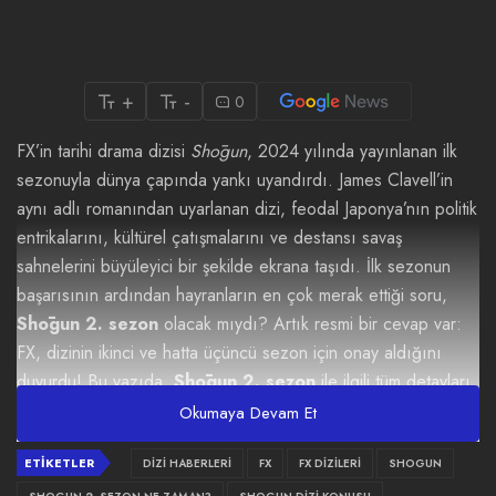
+
-
0
FX’in tarihi drama dizisi
Shōgun
, 2024 yılında yayınlanan ilk
sezonuyla dünya çapında yankı uyandırdı. James Clavell’in
aynı adlı romanından uyarlanan dizi, feodal Japonya’nın politik
entrikalarını, kültürel çatışmalarını ve destansı savaş
sahnelerini büyüleyici bir şekilde ekrana taşıdı. İlk sezonun
başarısının ardından hayranların en çok merak ettiği soru,
Shōgun 2. sezon
olacak mıydı? Artık resmi bir cevap var:
FX, dizinin ikinci ve hatta üçüncü sezon için onay aldığını
duyurdu! Bu yazıda,
Shōgun 2. sezon
ile ilgili tüm detayları,
ilk sezonun finalini, oyuncu kadrosunu, yapımcı açıklamalarını
Okumaya Devam Et
ve yeni sezonun neler getireceğini ele alacağız.
ETIKETLER
DIZI HABERLERI
FX
FX DIZILERI
SHOGUN