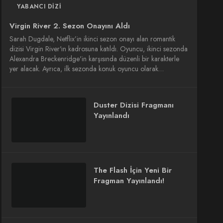
YABANCI DIZI
Virgin River 2. Sezon Onayını Aldı
Sarah Dugdale, Netflix’in ikinci sezon onayı alan romantik
dizisi Virgin River'ın kadrosuna katıldı. Oyuncu, ikinci sezonda
Alexandra Breckenridge'in karşısında düzenli bir karakterle
yer alacak. Ayrıca, ilk sezonda konuk oyuncu olarak…
Duster Dizisi Fragmanı
Yayınlandı
The Flash İçin Yeni Bir
Fragman Yayınlandı!