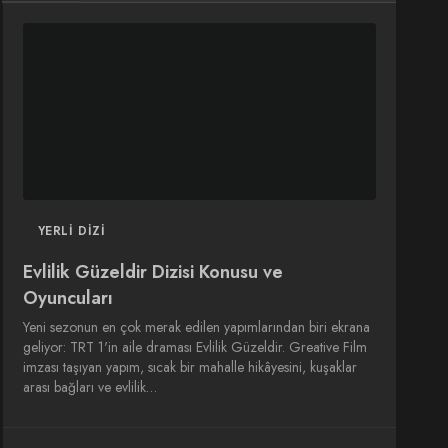
DIZI
DIZI
SINEMA
SINEMA
OYUNCULARI
YERLI DIZI
Evlilik Güzeldir Dizisi Konusu ve
Oyuncuları
Yeni sezonun en çok merak edilen yapımlarından biri ekrana
geliyor: TRT 1'in aile draması Evlilik Güzeldir. Greative Film
imzası taşıyan yapım, sıcak bir mahalle hikâyesini, kuşaklar
arası bağları ve evlilik…