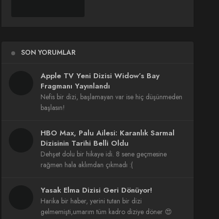
SON YORUMLAR
Apple TV Yeni Dizisi Widow’s Bay
Fragmanı Yayınlandı
Nefis bir dizi, başlamayan var ise hiç düşünmeden
başlasın!
HBO Max, Palu Ailesi: Karanlık Sarmal
Dizisinin Tarihi Belli Oldu
Dehşet dolu bir hikaye idi. 8 sene geçmesine
rağmen hala aklımdan çıkmadı :(
Yasak Elma Dizisi Geri Dönüyor!
Harika bir haber, yerini tutan bir dizi
gelmemişti,umarım tüm kadro diziye döner 😍