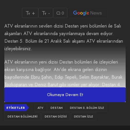
+
-
0
ATV ekranlarının sevilen dizisi Destan yeni bölümleri ile Salı
akşamları ATV ekranlarında yayınlanmaya devam ediyor.
Destan 5. Bölüm ile 21 Aralık Salı akşamı ATV ekranlarından
izleyebilirsiniz.
ATV ekranlarının yeni dizisi
Destan bölümleri
ile izleyicileri
ekran karşısına bağlıyor. Atv’de ekrana gelen dizinin
başrollerinde Ebru Şahin, Edip Tepeli, Selim Bayraktar, Burak
Tozkoparan ve Deniz Barut gibi isimler yer alıyor.
Destan 4.
bölümde
Akkız’ın göğsüne kızgın damga vurulması izleyenleri
Okumaya Devam Et
etkiledi. Diğer yandan Batuga’nın babasına baş kaldırması
yüreklere su serpti. Peki yeni bölümde neler olacak?
ETIKETLER
ATV
DESTAN
DESTAN 5. BÖLÜM İZLE
DESTAN BÖLÜMLERI
DESTAN DIZISI
DESTAN İZLE
Destan 5. Bölüm Fragmanı