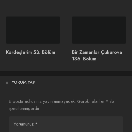
ATV, Mercan Köşk Dizisi
Konusu ve Oyuncuları
Kardeşlerim 53. Bölüm
Bir Zamanlar Çukurova
136. Bölüm
Destan 4. Bölüm Özeti
Destan’ın dördüncü bölümünde Akkız’ın Gök Saray’daki
kölelik günleri başlamıştır. Tenine dağlanan damgaya rağmen
YORUM YAP
köle olmayı kabul etmeyen Akkız, Alpagu Han’ı öldürüp Gök
Saray’dan kaçmaya and içer ve planını uygulamaya koyulur.
E-posta adresiniz yayınlanmayacak.
Gerekli alanlar
*
ile
Ulu Ece, kendisine Kuma Hatun Tılsım’ı hatırlatan Dağ
işaretlenmişlerdir
kızlarını doğduklarına pişman etmeyi kafasına koymuştur. Üst
üste yapılan haksızlıkların sonucunda, Akkız kendisini Temur
Yorumunuz
*
Tegin’in karşısında bulur. Batuga ise, Akkız’ı Ulu Ece’nin