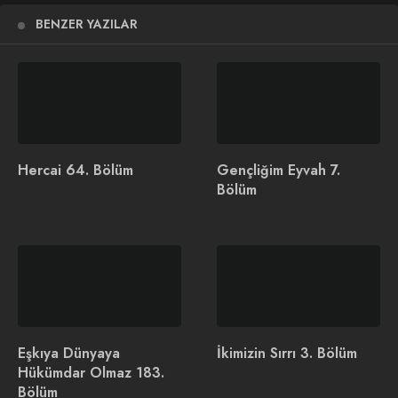
"Çünkü içimde bir Han var!"
BENZER YAZILAR
Destan 5. Bölüm Fragmanı
Yeni bölüm Salı 20.00'de atv'de!
#Destan
@atvcomtr
pic.twitter.com/yseskH311p
— Destan 🏹 (@Destanatv)
December 14, 2021
Hercai 64. Bölüm
Gençliğim Eyvah 7.
İlginizi Çekebilir
Bölüm
Kardeşlerim 19. Bölüm
Aşk ve Taht Dizisi
Konusu ve Oyuncuları
Eşkıya Dünyaya
İkimizin Sırrı 3. Bölüm
Hükümdar Olmaz 183.
Bölüm