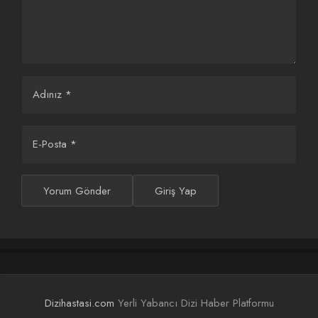
eziyetlerinden korumak ve saraydan kaçırmak için canhıraş bir
uğraşın içine girer. Alpagu Han yarasının ateşine rağmen
tahtına dönmüş, onu öldürmeye çalışan okçunun peşine
düşmüştür. Alpagu Han’ın soruşturması adım adım Saltuk ve
Çolpan’a, dolayısıyla Akkız’a yaklaşmaktadır.
Adınız
*
E-Posta
*
Yorum Gönder
Giriş Yap
Dizihastasi.com
Yerli Yabancı Dizi Haber Platformu