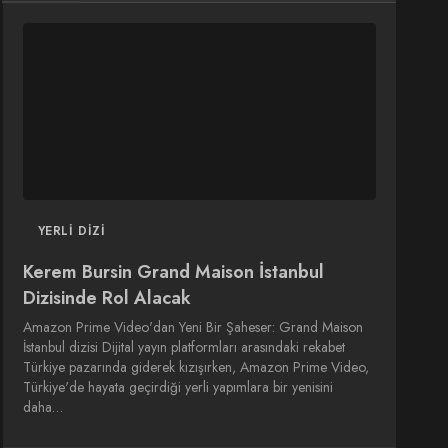
DIZI
DIZI
SINEMA
SINEMA
OYUNCULARI
YERLI DIZI
Kerem Bursin Grand Maison İstanbul
Dizisinde Rol Alacak
Amazon Prime Video'dan Yeni Bir Şaheser: Grand Maison
İstanbul dizisi Dijital yayın platformları arasındaki rekabet
Türkiye pazarında giderek kızışırken, Amazon Prime Video,
Türkiye'de hayata geçirdiği yerli yapımlara bir yenisini
daha…