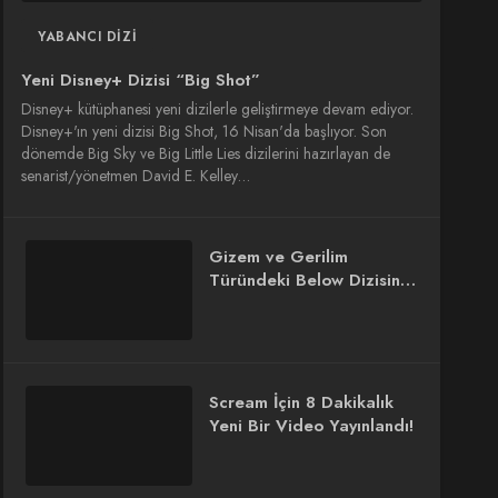
YABANCI DIZI
Yeni Disney+ Dizisi “Big Shot”
Disney+ kütüphanesi yeni dizilerle geliştirmeye devam ediyor.
Disney+'ın yeni dizisi Big Shot, 16 Nisan'da başlıyor. Son
dönemde Big Sky ve Big Little Lies dizilerini hazırlayan de
senarist/yönetmen David E. Kelley…
Gizem ve Gerilim
Türündeki Below Dizisinin
Fragmanı Yayınlandı
Scream İçin 8 Dakikalık
Yeni Bir Video Yayınlandı!