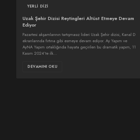
YERLI DIZI
Uzak Şehir Dizisi Reytingleri Altüst Etmeye Devam
Ediyor
Pazartesi akşamlarının tartışmasız lideri Uzak Şehir dizisi, Kanal D
ekranlarında fırtına gibi esmeye devam ediyor. Ay Yapım ve
AyNA Yapım ortaklığında hayata geçirilen bu dramatik yapım, 11
Kasım 2024’te ilk…
DEVAMINI OKU