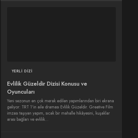
DIZI
DIZI
SINEMA
SINEMA
OYUNCULARI
YERLI DIZI
Evlilik Güzeldir Dizisi Konusu ve
Oyuncuları
Yeni sezonun en çok merak edilen yapımlarından biri ekrana
geliyor: TRT 1'in aile draması Evlilik Güzeldir. Greative Film
imzası taşıyan yapım, sıcak bir mahalle hikâyesini, kuşaklar
arası bağları ve evlilik…