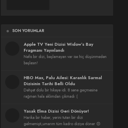
SON YORUMLAR
Apple TV Yeni Dizisi Widow’s Bay
Fragmanı Yayınlandı
Nefis bir dizi, başlamayan var ise hiç düşünmeden
başlasın!
HBO Max, Palu Ailesi: Karanlık Sarmal
Dizisinin Tarihi Belli Oldu
Dehşet dolu bir hikaye idi. 8 sene geçmesine
rağmen hala aklımdan çıkmadı :(
Yasak Elma Dizisi Geri Dönüyor!
Harika bir haber, yerini tutan bir dizi
gelmemişti,umarım tüm kadro diziye döner 😍