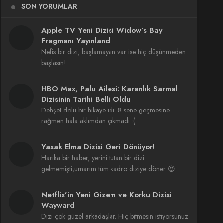
SON YORUMLAR
Apple TV Yeni Dizisi Widow’s Bay
Fragmanı Yayınlandı
Nefis bir dizi, başlamayan var ise hiç düşünmeden
başlasın!
HBO Max, Palu Ailesi: Karanlık Sarmal
Dizisinin Tarihi Belli Oldu
Dehşet dolu bir hikaye idi. 8 sene geçmesine
rağmen hala aklımdan çıkmadı :(
Yasak Elma Dizisi Geri Dönüyor!
Harika bir haber, yerini tutan bir dizi
gelmemişti,umarım tüm kadro diziye döner 😍
Netflix’in Yeni Gizem ve Korku Dizisi
Wayward
Dizi çok güzel arkadaşlar. Hiç bitmesin istiyorsunuz