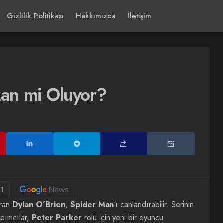
Gizlilik Politikası
Hakkımızda
İletişim
Man mi Oluyor?
1
ıran
Dylan O’Brien
,
Spider Man
‘ı canlandırabilir. Serinin
apımcılar,
Peter Parker
rolü için yeni bir oyuncu