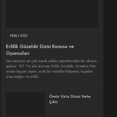
YERLI DIZI
Evlilik Güzeldir Dizisi Konusu ve
Oyuncuları
Yeni sezonun en çok merak edilen yapımlarından biri ekrana
geliyor: TRT 1'in aile draması Evlilik Güzeldir. Greative Film
imzası taşıyan yapım, sıcak bir mahalle hikâyesini, kuşaklar
arası bağları ve evlilik…
Ömür Usta Dizisi Sete
Çıktı