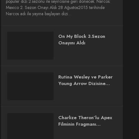
popüler dizi 2.sezonu ile seyircisine geri dönecek. Narcos:
Mexico 2. Sezon Onayı Aldı 28 Ağustos2015 tarihinde
Narcos adı ile yayına başlayan dizi…
On My Block 3.Sezon
Onayını Aldı
Rutina Wesley ve Parker
Young Arrow Dizisine
Katıldı
Charlize Theron’lu Apex
Filminin Fragmanı
Yayınlandı