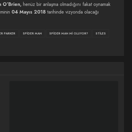
n O’Brien,
henüz bir anlaşma olmadığını fakat oynamak
ilminin
04 Mayıs 2018
tarihinde vizyonda olacağı
ER PARKER
SPIDER MAN
SPIDER MAN MI OLUYOR?
STILES