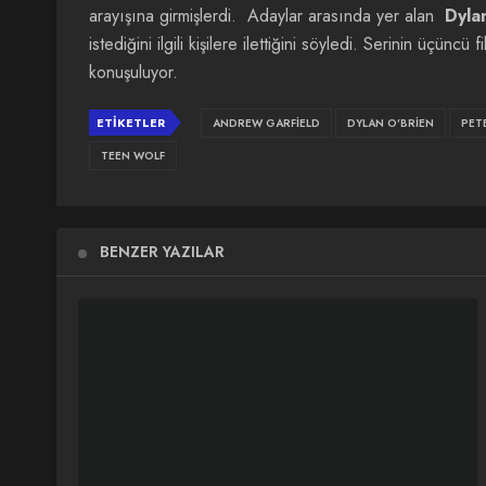
arayışına girmişlerdi. Adaylar arasında yer alan
Dyla
istediğini ilgili kişilere ilettiğini söyledi. Serinin üçüncü f
konuşuluyor.
ETIKETLER
ANDREW GARFIELD
DYLAN O’BRIEN
PET
TEEN WOLF
BENZER YAZILAR