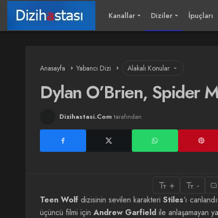
Kanallar
Diziler
İpuçları
Anasayfa
Yabancı Dizi
Alakalı Konular
Dylan O’Brien, Spider 
Dizihastasi.Com
tarafından
+
-
Teen Wolf
dizisinin sevilen karakteri
Stiles
‘ı canland
üçüncü filmi için
Andrew Garfield
ile anlaşamayan y