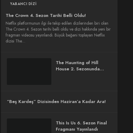
YABANCI DIZI
The Crown 4. Sezon Tarihi Belli Oldu!
Netflix platformunun ilgi ile takip edilen dizilerinden biri olan
The Crown 4. Sezon tarihi belli oldu ve dizi hakkında yeni bir
fragman videosu yayınlandı. Büyük beğeni toplayan Netflix
dizisi The…
The Haunting of Hill
House 2. Sezonunda
Carla Gugino Süprizi
“Beş Kardeş” Dizisinden Haziran’a Kadar Ara!
This Is Us 6. Sezon Final
Fragmanı Yayınlandı