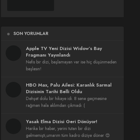
SON YORUMLAR
Apple TV Yeni Dizisi Widow’s Bay
Fragmanı Yayınlandı
Nefis bir dizi, başlamayan var ise hiç düşünmeden
başlasın!
HBO Max, Palu Ailesi: Karanlık Sarmal
Dizisinin Tarihi Belli Oldu
Dehşet dolu bir hikaye idi. 8 sene geçmesine
rağmen hala aklımdan çıkmadı :(
Yasak Elma Dizisi Geri Dönüyor!
Harika bir haber, yerini tutan bir dizi
gelmemişti,umarım tüm kadro diziye döner 😍