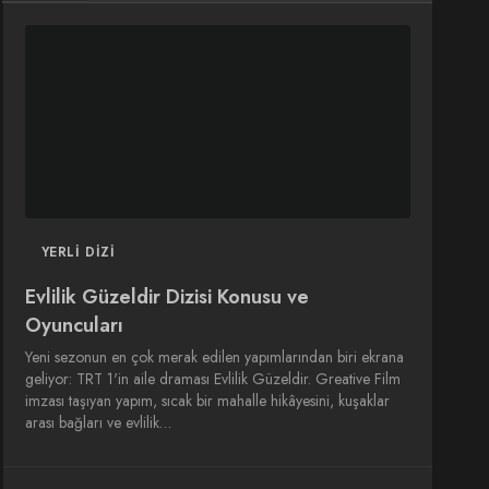
DIZI
DIZI
SINEMA
SINEMA
OYUNCULARI
YERLI DIZI
Evlilik Güzeldir Dizisi Konusu ve
Oyuncuları
Yeni sezonun en çok merak edilen yapımlarından biri ekrana
geliyor: TRT 1'in aile draması Evlilik Güzeldir. Greative Film
imzası taşıyan yapım, sıcak bir mahalle hikâyesini, kuşaklar
arası bağları ve evlilik…