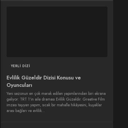
DIZI
DIZI
SINEMA
SINEMA
OYUNCULARI
YERLI DIZI
Evlilik Güzeldir Dizisi Konusu ve
Oyuncuları
Yeni sezonun en çok merak edilen yapımlarından biri ekrana
geliyor: TRT 1'in aile draması Evlilik Güzeldir. Greative Film
imzası taşıyan yapım, sıcak bir mahalle hikâyesini, kuşaklar
arası bağları ve evlilik…