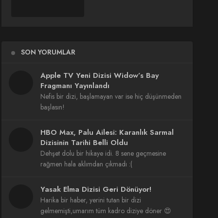
SON YORUMLAR
Apple TV Yeni Dizisi Widow’s Bay
Fragmanı Yayınlandı
Nefis bir dizi, başlamayan var ise hiç düşünmeden
başlasın!
HBO Max, Palu Ailesi: Karanlık Sarmal
Dizisinin Tarihi Belli Oldu
Dehşet dolu bir hikaye idi. 8 sene geçmesine
rağmen hala aklımdan çıkmadı :(
Yasak Elma Dizisi Geri Dönüyor!
Harika bir haber, yerini tutan bir dizi
gelmemişti,umarım tüm kadro diziye döner 😍