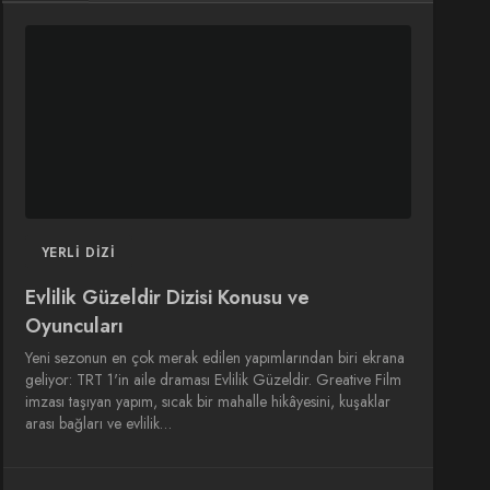
DIZI
DIZI
SINEMA
SINEMA
OYUNCULARI
YERLI DIZI
Evlilik Güzeldir Dizisi Konusu ve
Oyuncuları
Yeni sezonun en çok merak edilen yapımlarından biri ekrana
geliyor: TRT 1'in aile draması Evlilik Güzeldir. Greative Film
imzası taşıyan yapım, sıcak bir mahalle hikâyesini, kuşaklar
arası bağları ve evlilik…