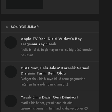
SON YORUMLAR
Apple TV Yeni Dizisi Widow’s Bay
Fragmanı Yayınlandı
Nefis bir dizi, başlamayan var ise hiç düşünmeden
başlasın!
HBO Max, Palu Ailesi: Karanlık Sarmal
Dizisinin Tarihi Belli Oldu
Dehşet dolu bir hikaye idi. 8 sene geçmesine
rağmen hala aklımdan çıkmadı :(
Yasak Elma Dizisi Geri Dönüyor!
Harika bir haber, yerini tutan bir dizi
gelmemişti,umarım tüm kadro diziye döner 😍