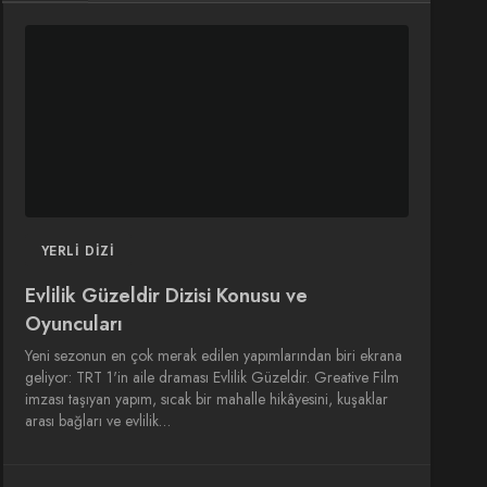
DIZI
DIZI
SINEMA
SINEMA
OYUNCULARI
YERLI DIZI
Evlilik Güzeldir Dizisi Konusu ve
Oyuncuları
Yeni sezonun en çok merak edilen yapımlarından biri ekrana
geliyor: TRT 1'in aile draması Evlilik Güzeldir. Greative Film
imzası taşıyan yapım, sıcak bir mahalle hikâyesini, kuşaklar
arası bağları ve evlilik…