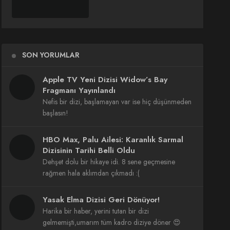
SON YORUMLAR
Apple TV Yeni Dizisi Widow’s Bay
Fragmanı Yayınlandı
Nefis bir dizi, başlamayan var ise hiç düşünmeden
başlasın!
HBO Max, Palu Ailesi: Karanlık Sarmal
Dizisinin Tarihi Belli Oldu
Dehşet dolu bir hikaye idi. 8 sene geçmesine
rağmen hala aklımdan çıkmadı :(
Yasak Elma Dizisi Geri Dönüyor!
Harika bir haber, yerini tutan bir dizi
gelmemişti,umarım tüm kadro diziye döner 😍