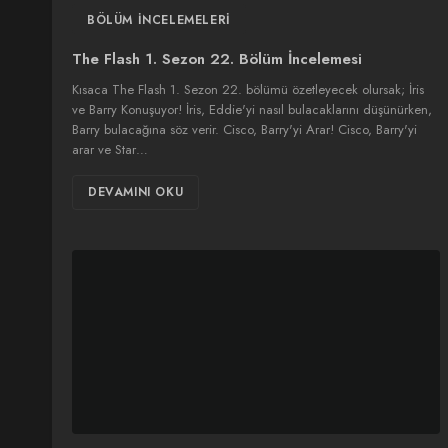
BÖLÜM İNCELEMELERI
The Flash 1. Sezon 22. Bölüm İncelemesi
Kısaca The Flash 1. Sezon 22. bölümü özetleyecek olursak; İris
ve Barry Konuşuyor! İris, Eddie'yi nasıl bulacaklarını düşünürken,
Barry bulacağına söz verir. Cisco, Barry'yi Arar! Cisco, Barry'yi
arar ve Star…
DEVAMINI OKU