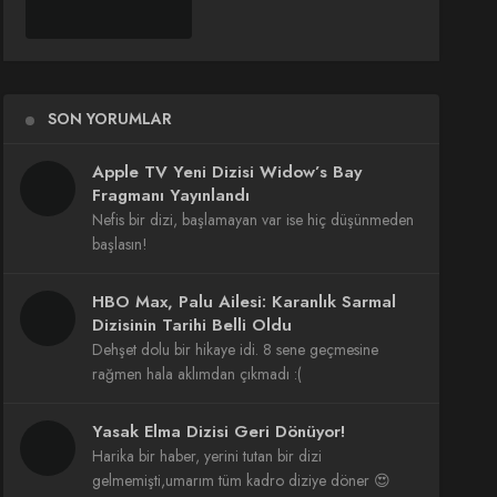
SON YORUMLAR
Apple TV Yeni Dizisi Widow’s Bay
Fragmanı Yayınlandı
Nefis bir dizi, başlamayan var ise hiç düşünmeden
başlasın!
HBO Max, Palu Ailesi: Karanlık Sarmal
Dizisinin Tarihi Belli Oldu
Dehşet dolu bir hikaye idi. 8 sene geçmesine
rağmen hala aklımdan çıkmadı :(
Yasak Elma Dizisi Geri Dönüyor!
Harika bir haber, yerini tutan bir dizi
gelmemişti,umarım tüm kadro diziye döner 😍