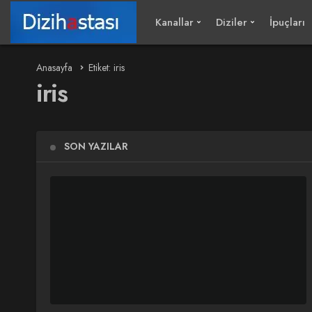
Kanallar
Diziler
İpuçları
Anasayfa
Etiket: iris
iris
SON YAZILAR