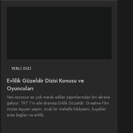
DIZI
DIZI
SINEMA
SINEMA
OYUNCULARI
YERLI DIZI
Evlilik Güzeldir Dizisi Konusu ve
Oyuncuları
Yeni sezonun en çok merak edilen yapımlarından biri ekrana
geliyor: TRT 1'in aile draması Evlilik Güzeldir. Greative Film
imzası taşıyan yapım, sıcak bir mahalle hikâyesini, kuşaklar
arası bağları ve evlilik…