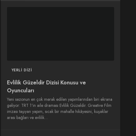
DIZI
DIZI
SINEMA
SINEMA
OYUNCULARI
YERLI DIZI
Evlilik Güzeldir Dizisi Konusu ve
Oyuncuları
Yeni sezonun en çok merak edilen yapımlarından biri ekrana
geliyor: TRT 1'in aile draması Evlilik Güzeldir. Greative Film
imzası taşıyan yapım, sıcak bir mahalle hikâyesini, kuşaklar
arası bağları ve evlilik…