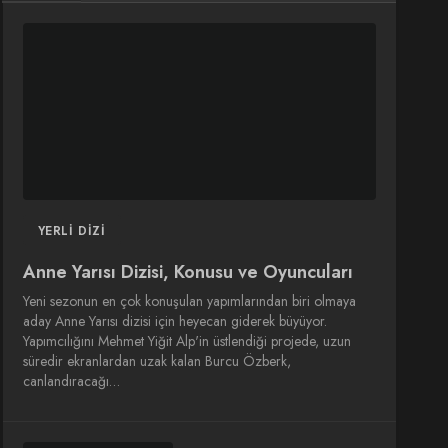
DIZI
DIZI
SINEMA
SINEMA
OYUNCULARI
YERLI DIZI
Anne Yarısı Dizisi, Konusu ve Oyuncuları
Yeni sezonun en çok konuşulan yapımlarından biri olmaya
aday Anne Yarısı dizisi için heyecan giderek büyüyor.
Yapımcılığını Mehmet Yiğit Alp'in üstlendiği projede, uzun
süredir ekranlardan uzak kalan Burcu Özberk,
canlandıracağı…