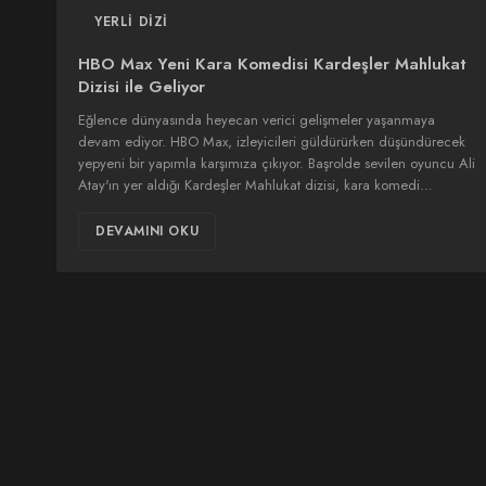
YERLI DIZI
HBO Max Yeni Kara Komedisi Kardeşler Mahlukat
Dizisi ile Geliyor
Eğlence dünyasında heyecan verici gelişmeler yaşanmaya
devam ediyor. HBO Max, izleyicileri güldürürken düşündürecek
yepyeni bir yapımla karşımıza çıkıyor. Başrolde sevilen oyuncu Ali
Atay'ın yer aldığı Kardeşler Mahlukat dizisi, kara komedi…
DEVAMINI OKU