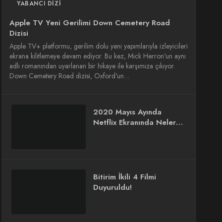
YABANCI DIZI
Apple TV Yeni Gerilimi Down Cemetery Road
Dizisi
Apple TV+ platformu, gerilim dolu yeni yapımlarıyla izleyicileri
ekrana kilitlemeye devam ediyor. Bu kez, Mick Herron'un aynı
adlı romanından uyarlanan bir hikaye ile karşımıza çıkıyor.
Down Cemetery Road dizisi, Oxford'un…
2020 Mayıs Ayında
Netflix Ekranında Neler
Var?
Bitirim İkili 4 Filmi
Duyuruldu!