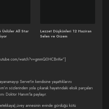
 Ünlüler All Star
Lezzet Düşkünleri 12 Haziran
ıyor
Selen ve Gizem
.youtube.com/watch?v=gmmQ0HCBnKw”]
anamayıp Servet’in kendisine yaşattıklarını
m’ın sözlerinden yola çıkarak hayatındaki eksik parçaları
tını Doktor Hanım’la paylaşır.
Petekkaya),üvey annesinin evinde gördüğü kötü