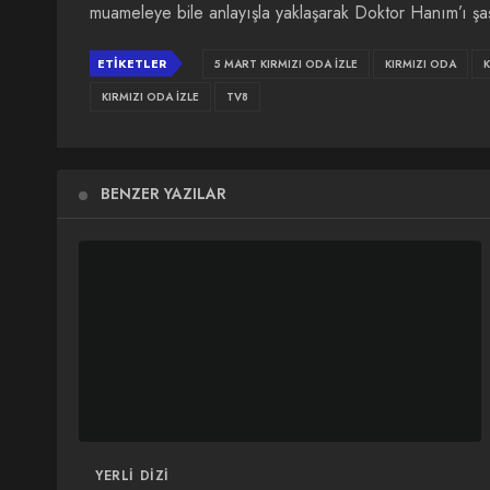
muameleye bile anlayışla yaklaşarak Doktor Hanım’ı şaşı
ETIKETLER
5 MART KIRMIZI ODA İZLE
KIRMIZI ODA
K
KIRMIZI ODA IZLE
TV8
BENZER YAZILAR
YERLI DIZI