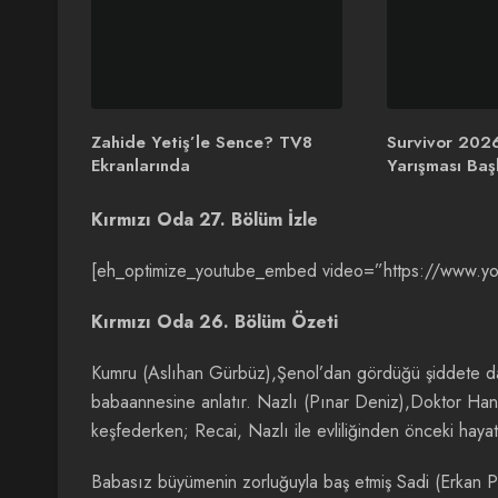
Zahide Yetiş’le Sence? TV8
Survivor 2026
Ekranlarında
Yarışması Başl
Kırmızı Oda 27. Bölüm İzle
[eh_optimize_youtube_embed video=”https://www
Kırmızı Oda 26. Bölüm Özeti
Kumru (Aslıhan Gürbüz),Şenol’dan gördüğü şiddete day
babaannesine anlatır. Nazlı (Pınar Deniz),Doktor Hanı
keşfederken; Recai, Nazlı ile evliliğinden önceki haya
Babasız büyümenin zorluğuyla baş etmiş Sadi (Erkan 