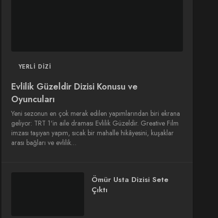
YERLI DIZI
Evlilik Güzeldir Dizisi Konusu ve
Oyuncuları
Yeni sezonun en çok merak edilen yapımlarından biri ekrana
geliyor: TRT 1'in aile draması Evlilik Güzeldir. Greative Film
imzası taşıyan yapım, sıcak bir mahalle hikâyesini, kuşaklar
arası bağları ve evlilik…
Ömür Usta Dizisi Sete
Çıktı