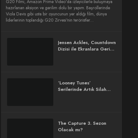
G20 Filmi, Amazon Prime Video'da izleyicilerle buluşmaya
hazırlanan aksiyon ve gerilim dolu bir yapım. Başrollerinde
Viola Davis gibi usta bir oyuncunun yer aldığı film, dünya
liderlerinin toplandığı G20 Zirvesi'nin teröristler…
Jensen Ackles, Countdown
Dizisi ile Ekranlara Geri
Dönüyor!
‘Looney Tunes’
Serilerinde Artık Silah
Yok!
The Capture 3. Sezon
Olacak mı?