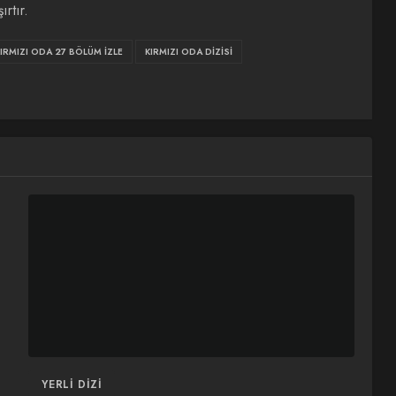
rtır.
IRMIZI ODA 27 BÖLÜM İZLE
KIRMIZI ODA DIZISI
YERLI DIZI