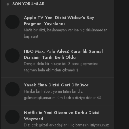
SON YORUMLAR
Apple TV Yeni Dizisi Widow’s Bay
Fragmanı Yayınlandı
Nefis bir dizi, başlamayan var ise hiç düşünmeden
başlasın!
HBO Max, Palu Ailesi: Karanlık Sarmal
Dizisinin Tarihi Belli Oldu
Dehşet dolu bir hikaye idi. 8 sene geçmesine
rağmen hala aklımdan çıkmadı :(
Yasak Elma Dizisi Geri Dönüyor!
Harika bir haber, yerini tutan bir dizi
gelmemişti,umarım tüm kadro diziye döner 😍
Netflix’in Yeni Gizem ve Korku Dizisi
Wayward
Dizi çok güzel arkadaşlar. Hiç bitmesin istiyorsunuz