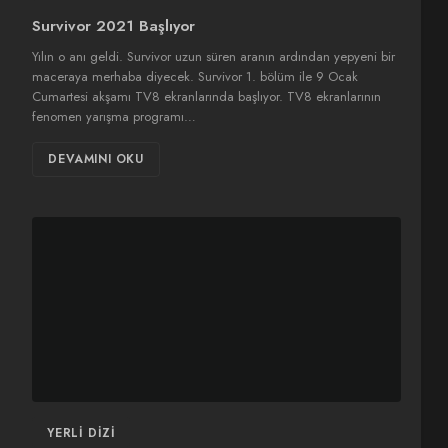
Survivor 2021 Başlıyor
Yılın o anı geldi. Survivor uzun süren aranın ardından yepyeni bir
maceraya merhaba diyecek. Survivor 1. bölüm ile 9 Ocak
Cumartesi akşamı TV8 ekranlarında başlıyor. TV8 ekranlarının
fenomen yarışma programı…
DEVAMINI OKU
YERLI DIZI