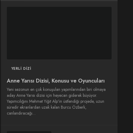
DIZI
DIZI
SINEMA
SINEMA
OYUNCULARI
YERLI DIZI
Anne Yarısı Dizisi, Konusu ve Oyuncuları
Yeni sezonun en çok konuşulan yapımlarından biri olmaya
aday Anne Yarısı dizisi için heyecan giderek büyüyor.
Yapımcılığını Mehmet Yiğit Alp'in üstlendiği projede, uzun
süredir ekranlardan uzak kalan Burcu Özberk,
canlandıracağı…