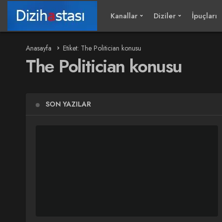
Kanallar
Diziler
İpuçları
Anasayfa
Etiket: The Politician konusu
The Politician konusu
SON YAZILAR