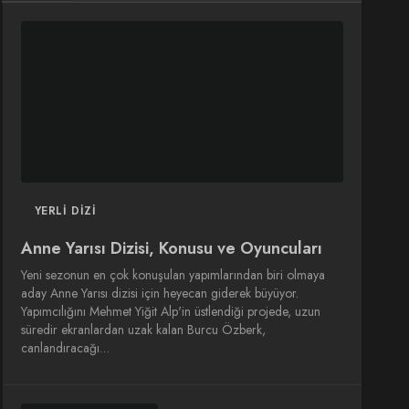
DIZI
DIZI
SINEMA
SINEMA
OYUNCULARI
YERLI DIZI
Anne Yarısı Dizisi, Konusu ve Oyuncuları
Yeni sezonun en çok konuşulan yapımlarından biri olmaya
aday Anne Yarısı dizisi için heyecan giderek büyüyor.
Yapımcılığını Mehmet Yiğit Alp'in üstlendiği projede, uzun
süredir ekranlardan uzak kalan Burcu Özberk,
canlandıracağı…