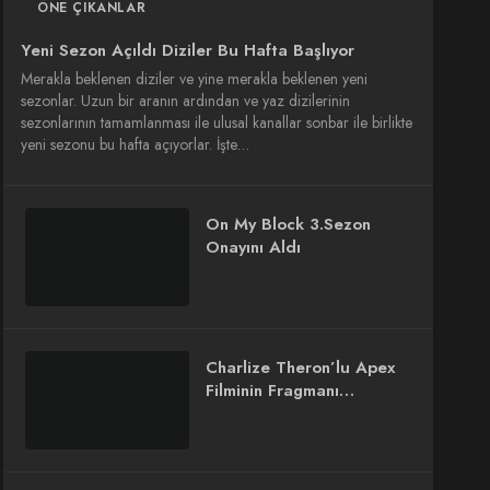
ÖNE ÇIKANLAR
Yeni Sezon Açıldı Diziler Bu Hafta Başlıyor
Merakla beklenen diziler ve yine merakla beklenen yeni
sezonlar. Uzun bir aranın ardından ve yaz dizilerinin
sezonlarının tamamlanması ile ulusal kanallar sonbar ile birlikte
yeni sezonu bu hafta açıyorlar. İşte…
On My Block 3.Sezon
Onayını Aldı
Charlize Theron’lu Apex
Filminin Fragmanı
Yayınlandı