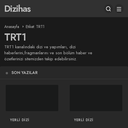
Dizihas
Anasayfa
Etiket: TRT1
TRT1
TRT1 kanalındaki dizi ve yapımları, dizi
haberlerini,fragmanlarını ve son bölüm haber ve
özetlerinizi sitemizden takip edebilirsiniz.
SON YAZILAR
YERLI DIZI
YERLI DIZI