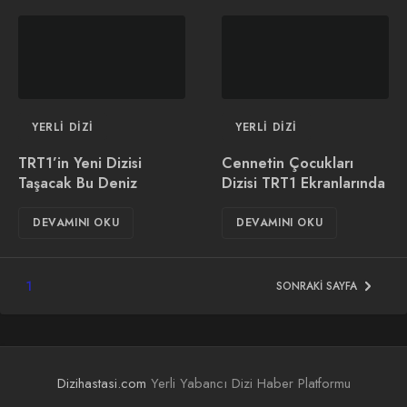
YERLI DIZI
YERLI DIZI
TRT1’in Yeni Dizisi
Cennetin Çocukları
Taşacak Bu Deniz
Dizisi TRT1 Ekranlarında
DEVAMINI OKU
DEVAMINI OKU
1
SONRAKI SAYFA
Dizihastasi.com
Yerli Yabancı Dizi Haber Platformu