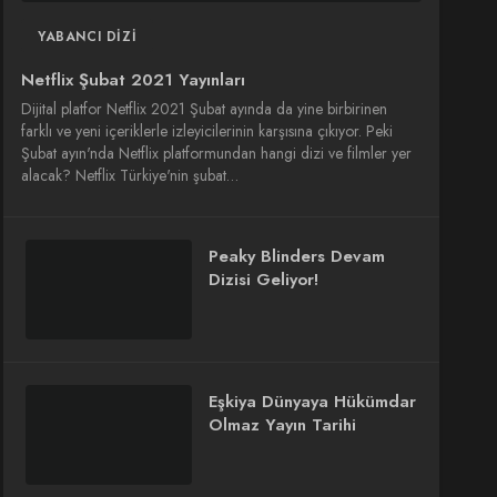
YABANCI DIZI
Netflix Şubat 2021 Yayınları
Dijital platfor Netflix 2021 Şubat ayında da yine birbirinen
farklı ve yeni içeriklerle izleyicilerinin karşısına çıkıyor. Peki
Şubat ayın'nda Netflix platformundan hangi dizi ve filmler yer
alacak? Netflix Türkiye'nin şubat…
Peaky Blinders Devam
Dizisi Geliyor!
Eşkiya Dünyaya Hükümdar
Olmaz Yayın Tarihi