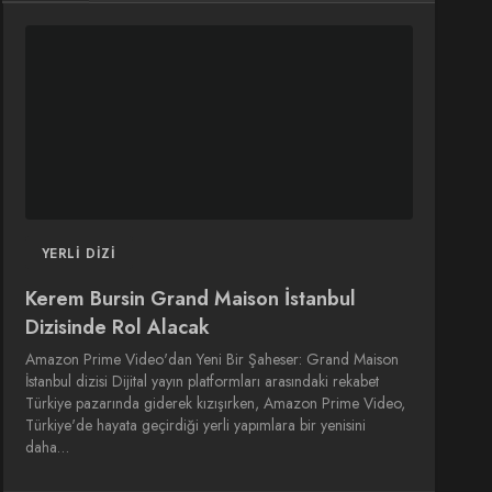
DIZI
DIZI
SINEMA
SINEMA
OYUNCULARI
YERLI DIZI
Kerem Bursin Grand Maison İstanbul
Dizisinde Rol Alacak
Amazon Prime Video'dan Yeni Bir Şaheser: Grand Maison
İstanbul dizisi Dijital yayın platformları arasındaki rekabet
Türkiye pazarında giderek kızışırken, Amazon Prime Video,
Türkiye'de hayata geçirdiği yerli yapımlara bir yenisini
daha…