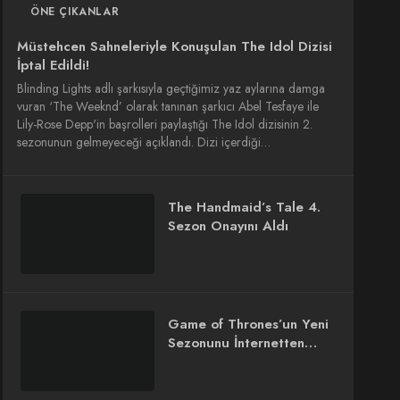
ÖNE ÇIKANLAR
Müstehcen Sahneleriyle Konuşulan The Idol Dizisi
İptal Edildi!
Blinding Lights adlı şarkısıyla geçtiğimiz yaz aylarına damga
vuran ‘The Weeknd’ olarak tanınan şarkıcı Abel Tesfaye ile
Lily-Rose Depp'in başrolleri paylaştığı The Idol dizisinin 2.
sezonunun gelmeyeceği açıklandı. Dizi içerdiği…
The Handmaid’s Tale 4.
Sezon Onayını Aldı
Game of Thrones’un Yeni
Sezonunu İnternetten
İzleme