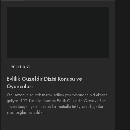
DIZI
DIZI
SINEMA
SINEMA
OYUNCULARI
YERLI DIZI
Evlilik Güzeldir Dizisi Konusu ve
Oyuncuları
Yeni sezonun en çok merak edilen yapımlarından biri ekrana
geliyor: TRT 1'in aile draması Evlilik Güzeldir. Greative Film
imzası taşıyan yapım, sıcak bir mahalle hikâyesini, kuşaklar
arası bağları ve evlilik…