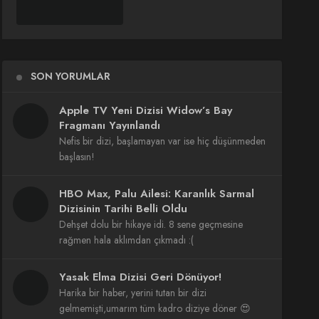
SON YORUMLAR
Apple TV Yeni Dizisi Widow’s Bay
Fragmanı Yayınlandı
Nefis bir dizi, başlamayan var ise hiç düşünmeden
başlasın!
HBO Max, Palu Ailesi: Karanlık Sarmal
Dizisinin Tarihi Belli Oldu
Dehşet dolu bir hikaye idi. 8 sene geçmesine
rağmen hala aklımdan çıkmadı :(
Yasak Elma Dizisi Geri Dönüyor!
Harika bir haber, yerini tutan bir dizi
gelmemişti,umarım tüm kadro diziye döner 😍