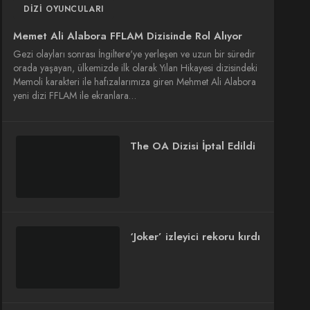
DIZI OYUNCULARI
Memet Ali Alabora FFLAM Dizisinde Rol Alıyor
Gezi olayları sonrası İngiltere'ye yerleşen ve uzun bir süredir
orada yaşayan, ülkemizde ilk olarak Yılan Hikayesi dizisindeki
Memoli karakteri ile hafızalarımıza giren Mehmet Ali Alabora
yeni dizi FFLAM ile ekranlara…
The OA Dizisi İptal Edildi
‘Joker’ izleyici rekoru kırdı