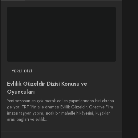
DIZI
DIZI
SINEMA
SINEMA
OYUNCULARI
YERLI DIZI
Evlilik Güzeldir Dizisi Konusu ve
Oyuncuları
Yeni sezonun en çok merak edilen yapımlarından biri ekrana
geliyor: TRT 1'in aile draması Evlilik Güzeldir. Greative Film
imzası taşıyan yapım, sıcak bir mahalle hikâyesini, kuşaklar
arası bağları ve evlilik…