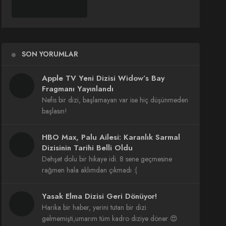
SON YORUMLAR
Apple TV Yeni Dizisi Widow’s Bay
Fragmanı Yayınlandı
Nefis bir dizi, başlamayan var ise hiç düşünmeden
başlasın!
HBO Max, Palu Ailesi: Karanlık Sarmal
Dizisinin Tarihi Belli Oldu
Dehşet dolu bir hikaye idi. 8 sene geçmesine
rağmen hala aklımdan çıkmadı :(
Yasak Elma Dizisi Geri Dönüyor!
Harika bir haber, yerini tutan bir dizi
gelmemişti,umarım tüm kadro diziye döner 😍