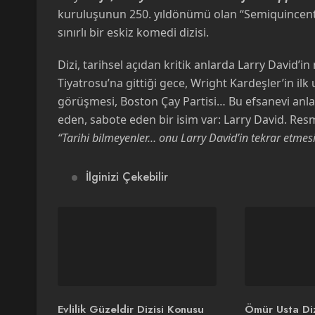
kuruluşunun 250. yıldönümü olan “Semiquincente
sınırlı bir eskiz komedi dizisi.
Dizi, tarihsel açıdan kritik anlarda Larry David’i
Tiyatrosu’na gittiği gece, Wright Kardeşler’in ilk
görüşmesi, Boston Çay Partisi… Bu efsanevi anl
eden, sabote eden bir isim var: Larry David. Resm
“Tarihi bilmeyenler… onu Larry David’in tekrar etme
İlginizi Çekebilir
Evlilik Güzeldir Dizisi Konusu
Ömür Usta Diz