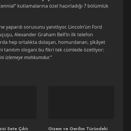
nnial” kutlamalarına özel hazırladığı 7 bölümlük
n ne yapardı sorusunu yanıtlıyor. Lincoln’ün Ford
 uçuşu, Alexander Graham Bell’in ilk telefon
arda hep ortalıkta dolaşan, homurdanan, şikâyet
i tanıtım sloganı bu fikri tek cümlede özetliyor:
sini izlemeye mahkumdur.”
isi Sete Çıktı
Gizem ve Gerilim Türündeki