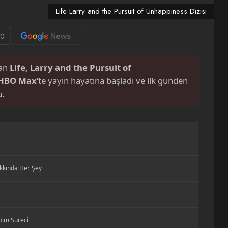
Life Larry and the Pursuit of Unhappiness Dizisi
0
nan
Life, Larry and the Pursuit of
HBO Max
‘te yayın hayatına başladı ve ilk günden
u.
akkında Her Şey
pım Süreci