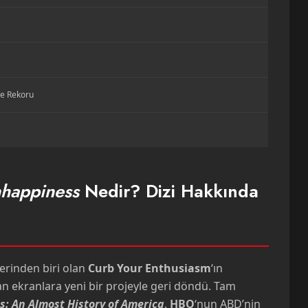
me Rekoru
Unhappiness
Nedir? Dizi Hakkında
erinden biri olan
Curb Your Enthusiasm
‘ın
ından ekranlara yeni bir projeyle geri döndü. Tam
s: An Almost History of America
,
HBO
‘nun ABD’nin