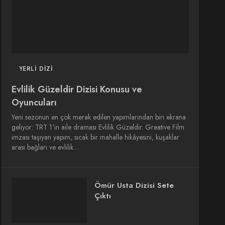
YERLI DIZI
Evlilik Güzeldir Dizisi Konusu ve
Oyuncuları
Yeni sezonun en çok merak edilen yapımlarından biri ekrana
geliyor: TRT 1'in aile draması Evlilik Güzeldir. Greative Film
imzası taşıyan yapım, sıcak bir mahalle hikâyesini, kuşaklar
arası bağları ve evlilik…
Ömür Usta Dizisi Sete
Çıktı