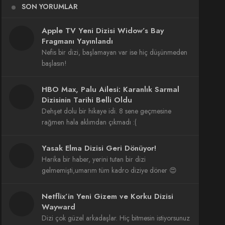
SON YORUMLAR
Apple TV Yeni Dizisi Widow’s Bay
Fragmanı Yayınlandı
Nefis bir dizi, başlamayan var ise hiç düşünmeden
başlasın!
HBO Max, Palu Ailesi: Karanlık Sarmal
Dizisinin Tarihi Belli Oldu
Dehşet dolu bir hikaye idi. 8 sene geçmesine
rağmen hala aklımdan çıkmadı :(
Yasak Elma Dizisi Geri Dönüyor!
Harika bir haber, yerini tutan bir dizi
gelmemişti,umarım tüm kadro diziye döner 😍
Netflix’in Yeni Gizem ve Korku Dizisi
Wayward
Dizi çok güzel arkadaşlar. Hiç bitmesin istiyorsunuz