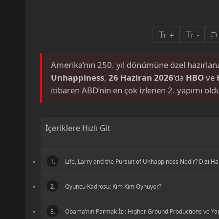
+
-
Amerika’nın 250. yıl dönümüne özel hazırla
Unhappiness
,
26 Haziran 2026
‘da
HBO
ve
itibaren ABD’nin en çok izlenen 2. yapımı old
İçeriklere Hızlı Git
1.
Life, Larry and the Pursuit of Unhappiness Nedir? Dizi H
2.
Oyuncu Kadrosu: Kim Kim Oynuyor?
3.
Obama’nın Parmak İzi: Higher Ground Productions ve Ya