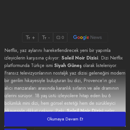
+
-
0
Netflix, yaz aylarını hareketlendirecek yeni bir yapımla
izleyicilerin karşısına çıkıyor:
Soleil Noir Dizisi
. Dizi Netflix
platformunda Türkçe ismi
Siyah Güneş
olarak listeleniyor.
Fransız televizyonlarının nostaljik yaz dizisi geleneğini modern
bir gerilim hikayesiyle buluşturan bu dizi, Provence’ın göz
alıcı manzaraları arasında karanlık sırların ve aile dramının
izlerini sürüyor. 18 yaş üstü izleyicilere hitap eden bu 6
bölümlük mini dizi, hem görsel estetiği hem de sürükleyici
hikayesiyle dikkat çekiyor. Peki,
Soleil Noir Dizisi
neler
vadediyor? Gelin, bu heyecan verici yapımı daha yakından
Okumaya Devam Et
tanıyalım.