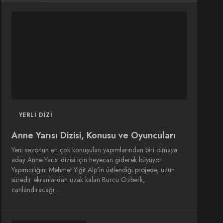
DIZI
DIZI
SINEMA
SINEMA
OYUNCULARI
YERLI DIZI
Anne Yarısı Dizisi, Konusu ve Oyuncuları
Yeni sezonun en çok konuşulan yapımlarından biri olmaya
aday Anne Yarısı dizisi için heyecan giderek büyüyor.
Yapımcılığını Mehmet Yiğit Alp'in üstlendiği projede, uzun
süredir ekranlardan uzak kalan Burcu Özberk,
canlandıracağı…