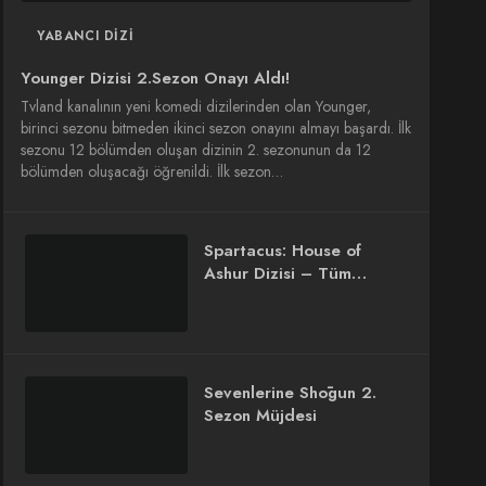
YABANCI DIZI
Younger Dizisi 2.Sezon Onayı Aldı!
Tvland kanalının yeni komedi dizilerinden olan Younger,
birinci sezonu bitmeden ikinci sezon onayını almayı başardı. İlk
sezonu 12 bölümden oluşan dizinin 2. sezonunun da 12
bölümden oluşacağı öğrenildi. İlk sezon…
Spartacus: House of
Ashur Dizisi – Tüm
Detaylar ve Beklentiler
Sevenlerine Shōgun 2.
Sezon Müjdesi