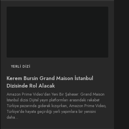
DIZI
DIZI
SINEMA
SINEMA
OYUNCULARI
YERLI DIZI
Kerem Bursin Grand Maison İstanbul
Dizisinde Rol Alacak
Amazon Prime Video'dan Yeni Bir Şaheser: Grand Maison
İstanbul dizisi Dijital yayın platformları arasındaki rekabet
Türkiye pazarında giderek kızışırken, Amazon Prime Video,
Türkiye'de hayata geçirdiği yerli yapımlara bir yenisini
daha…