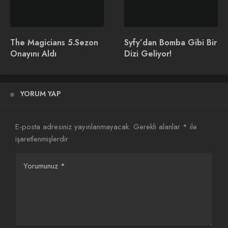
paylaşıyor.
İlginizi Çekebilir
The Magicians 5.Sezon
Syfy’dan Bomba Gibi Bir
Onayını Aldı
Dizi Geliyor!
YORUM YAP
Revival Dizisi Tanıtımı
Chucky 3. Sezon Onayını
E-posta adresiniz yayınlanmayacak.
Gerekli alanlar
*
ile
Aldı
işaretlenmişlerdir
Yorumunuz
*
Krypton 2.Sezon Tanıtım