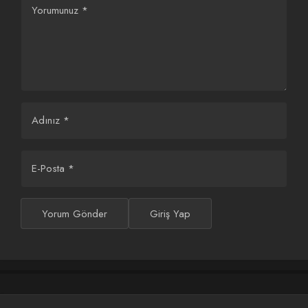
fabrikadan atmaya çalışır. Daha ilk andan birbirlerine gıcık
Yorumunuz
*
olurlar.
Adınız
*
E-Posta
*
Yorum Gönder
Giriş Yap
Bu sırada Haziran patronun ihtiyacı olan bilgiye ulaşır. Çok
sevdiği İstanbul’a dönmek için sabırsızlanırken yıllardır
görmediği teyzesiyle karşılaşır. Vapuru da kaçırınca mecburen
Ada’da kalırlar. Ne olduğunu anlayamadan kendisini Poyraz’la