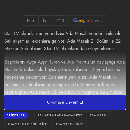
+
-
0
Star TV ekranlarının yeni dizisi Ada Masalı yeni bölümleri ile
Salı akşamları ekranlara geliyor. Ada Masalı 2. Bölüm ile 22
Haziran Salı akşamı Star TV ekranlarından izleyebilirsiniz.
Başrollerini Ayça Ayşin Turan ve Alp Navruz’un paylaştığı Ada
Masalı ilk bölümü ile büyük çıkış yakalarken, 2. yeni bölümü
heyecanla bekleniyor. Ekranların yeni dizisi Ada Masalı ilk
bölümü ile salı akşamına damga vurdu. Hemen ardından
yayına giren Ada Masalı 2. yeni bölüm fragmanı ise şimdiden
büyük ilgi gördü. Güçlü oyuncu kadrosu ve hikayesi ile dikkat
Okumaya Devam Et
çeken Ada Masalı 2. yeni bölüm fragmanı ve detayları
haberimizde.
ETIKETLER
22 HAZIRAN ADA MASALI İZLE
ADA MASALI
ADA MASALI 2. BÖLÜM İZLE
ADA MASALI DIZISI
Ada Masalı 2. Bölüm Fragmanı