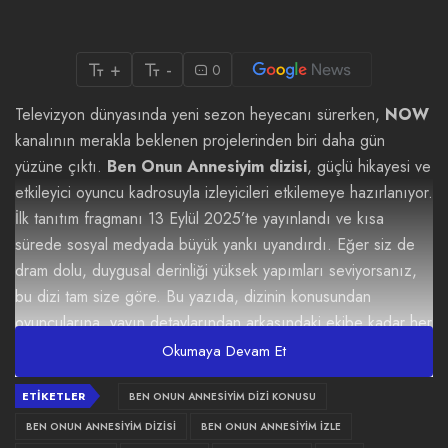
+
-
0
Televizyon dünyasında yeni sezon heyecanı sürerken,
NOW
kanalının merakla beklenen projelerinden biri daha gün
yüzüne çıktı.
Ben Onun Annesiyim dizisi
, güçlü hikayesi ve
etkileyici oyuncu kadrosuyla izleyicileri etkilemeye hazırlanıyor.
İlk tanıtım fragmanı 13 Eylül 2025’te yayınlandı ve kısa
sürede sosyal medyada büyük yankı uyandırdı. Eğer siz de
dram dolu, duygusal derinliği yüksek yapımları seviyorsanız,
bu dizi tam size göre. Bu yazıda, dizinin konusundan
oyuncularına, yayın detaylarından arkasındaki ekibe kadar her
şeyi ele alacağız, hem de en güncel haberlerle.
Okumaya Devam Et
Diziler, hayatımızın bir parçası haline geldi. Özellikle anne-
ETIKETLER
BEN ONUN ANNESIYIM DIZI KONUSU
çocuk ilişkilerini merkeze alan hikayeler, izleyicilerde derin
BEN ONUN ANNESIYIM DIZISI
BEN ONUN ANNESIYIM İZLE
izler bırakıyor.
Ben Onun Annesiyim dizisi
, bu türden bir