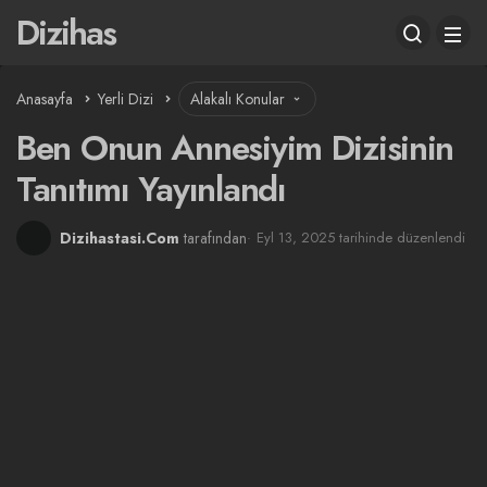
Dizihas
Anasayfa
Yerli Dizi
Alakalı Konular
Ben Onun Annesiyim Dizisinin
Tanıtımı Yayınlandı
Dizihastasi.Com
tarafından
Eyl 13, 2025 tarihinde düzenlendi