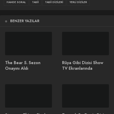
HANDE SORAL
TABII
TABII DIZILERI
YERLI DIZILER
1.
Gassal Dizisinin Hikayesi ve Başarıları
2.
Gassal 3. Sezon Yenilikleri
BENZER YAZILAR
3.
Gassal Fragmanı
4.
Oyuncu Kadrosu ve Yeni Katılımlar
5.
Yayın Tarihi ve Beklentiler
The Bear 5. Sezon
Rüya Gibi Dizisi Show
Onayını Aldı
TV Ekranlarında
6.
Gassal 3. Sezon Hakkında Merak Edilenler
Gassal Dizisinin Hikayesi ve
Başarıları
Gassal
, 2024 yılında
tabii
platformunda izleyiciyle buluşan