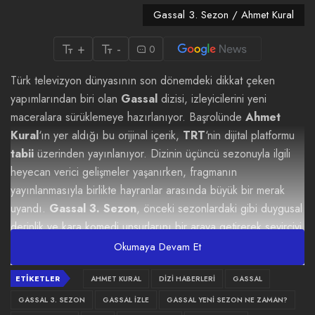
Gassal 3. Sezon / Ahmet Kural
+
-
0
Türk televizyon dünyasının son dönemdeki dikkat çeken
yapımlarından biri olan
Gassal
dizisi, izleyicilerini yeni
maceralara sürüklemeye hazırlanıyor. Başrolünde
Ahmet
Kural
‘ın yer aldığı bu orijinal içerik,
TRT
‘nin dijital platformu
tabii
üzerinden yayınlanıyor. Dizinin üçüncü sezonuyla ilgili
heyecan verici gelişmeler yaşanırken, fragmanın
yayınlanmasıyla birlikte hayranlar arasında büyük bir merak
uyandı.
Gassal 3. Sezon
, önceki sezonlardaki gibi duygusal
derinlik ve kara komedi unsurlarını bir araya getirerek seyirciyi
etkilemeyi hedefliyor.
Okumaya Devam Et
ETIKETLER
AHMET KURAL
DIZI HABERLERI
GASSAL
İçeriklere Hızlı Git
GASSAL 3. SEZON
GASSAL IZLE
GASSAL YENI SEZON NE ZAMAN?