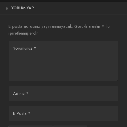
YORUM YAP
E-posta adresiniz yayınlanmayacak.
Gerekli alanlar
*
ile
işaretlenmişlerdir
The Rings of Power 3.
Sezon Fragmanı
Yorumunuz
*
Yayınlandı
Adınız
*
E-Posta
*