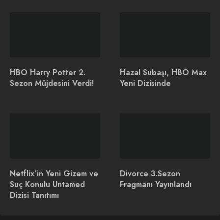
Lovecraft Country Fragmanı
HBO Harry Potter 2.
Hazal Subaşı, HBO Max
Sezon Müjdesini Verdi!
Yeni Dizisinde
İlginizi Çekebilir
Gizem ve Gerilim
Reacher 4. Sezon
Netflix’in Yeni Gizem ve
Divorce 3.Sezon
Türündeki Below
Fragmanı Yayınlandı
Suç Konulu Untamed
Fragmanı Yayınlandı
Dizisinin Fragmanı
Dizisi Tanıtımı
Yayınlandı