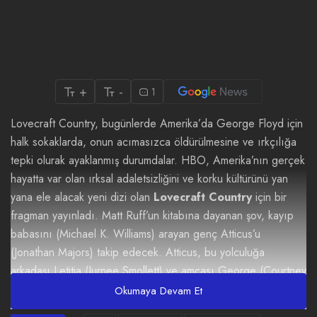
+
-
1
Lovecraft Country, bugünlerde Amerika’da George Floyd için
halk sokaklarda, onun acımasızca öldürülmesine ve ırkçılığa
tepki olurak ayaklanmış durumdalar. HBO, Amerika’nın gerçek
hayatta var olan ırksal adaletsizliğini ve korku kültürünü yan
yana ele alacak yeni dizi olan
Lovecraft Country
için bir
fragman yayınladı. Matt Ruff’un kitabına dayanan şov, kayıp
babasını (Michael K. Williams) arayan genç Atticus’u
(Jonathan Majors) takip edecek. Atticus, bu yolculuğa
arkadaşı Letitia (Jurnee Smollett) ve amcası George (Courtney
B. Vance)’la birlikte çıkacak.
Okumaya Devam Et