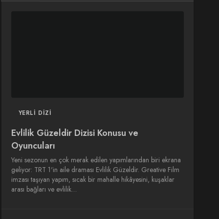
DIZI
DIZI
SINEMA
SINEMA
OYUNCULARI
YERLI DIZI
Evlilik Güzeldir Dizisi Konusu ve
Oyuncuları
Yeni sezonun en çok merak edilen yapımlarından biri ekrana
geliyor: TRT 1'in aile draması Evlilik Güzeldir. Greative Film
imzası taşıyan yapım, sıcak bir mahalle hikâyesini, kuşaklar
arası bağları ve evlilik…