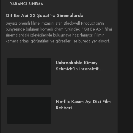
YABANCI SINEMA
Git Be Abi 22 Şubat’ta Sinemalarda
Sayısız önemli filme imzasını atan Blackwell Production'ın
bünyesinde bulunan komedi dram türündeki "Git Be Abi" filmi
sinemalardaki izleyicileriyle buluşmaya hazırlanıyor. Filmin
kamera arkası görüntüleri ve görselleri ise burada yer alıyor!…
Unbreakable Kimmy
Schmidt’in interaktif
versiyonu çekilecek
Netflix Kasım Ayı Dizi Film
Rehberi