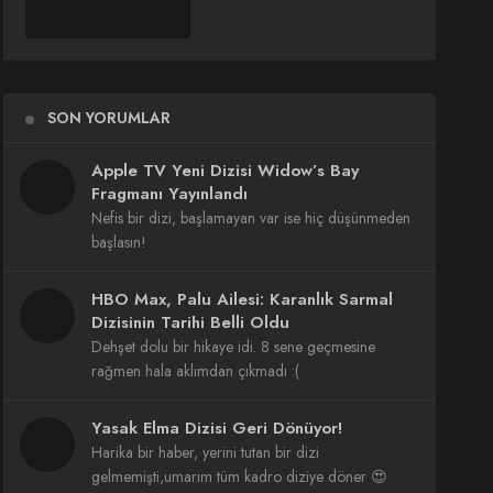
SON YORUMLAR
Apple TV Yeni Dizisi Widow’s Bay
Fragmanı Yayınlandı
Nefis bir dizi, başlamayan var ise hiç düşünmeden
başlasın!
HBO Max, Palu Ailesi: Karanlık Sarmal
Dizisinin Tarihi Belli Oldu
Dehşet dolu bir hikaye idi. 8 sene geçmesine
rağmen hala aklımdan çıkmadı :(
Yasak Elma Dizisi Geri Dönüyor!
Harika bir haber, yerini tutan bir dizi
gelmemişti,umarım tüm kadro diziye döner 😍