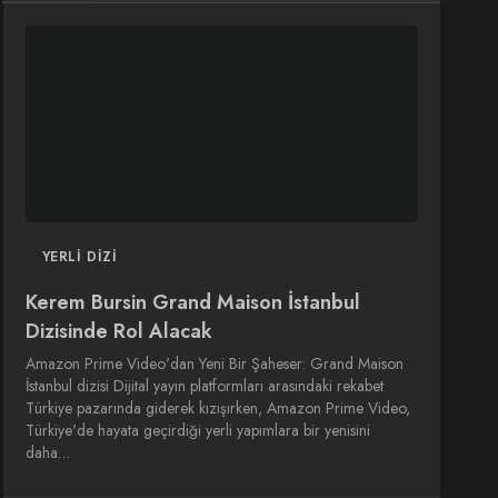
DIZI
DIZI
SINEMA
SINEMA
OYUNCULARI
YERLI DIZI
Kerem Bursin Grand Maison İstanbul
Dizisinde Rol Alacak
Amazon Prime Video'dan Yeni Bir Şaheser: Grand Maison
İstanbul dizisi Dijital yayın platformları arasındaki rekabet
Türkiye pazarında giderek kızışırken, Amazon Prime Video,
Türkiye'de hayata geçirdiği yerli yapımlara bir yenisini
daha…