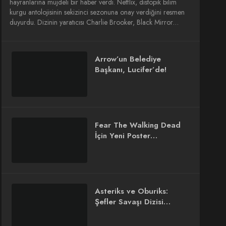
hayranlarına müjdeli bir haber verdi. Netflix, distopik bilim
kurgu antolojisinin sekizinci sezonuna onay verdiğini resmen
duyurdu. Dizinin yaratıcısı Charlie Brooker, Black Mirror…
Arrow’un Belediye
Başkanı, Lucifer’de!
Fear The Walking Dead
İçin Yeni Poster
Yayınlandı!
Asteriks ve Oburiks:
Şefler Savaşı Dizisi
Fragmanı Yayınlandı