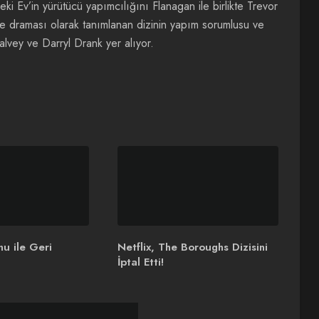
i Ev’in yürütücü yapımcılığını Flanagan ile birlikte Trevor
ile draması olarak tanımlanan dizinin yapım sorumlusu ve
Falvey ve Darryl Drank yer alıyor.
nu ile Geri
Netflix, The Boroughs Dizisini
İptal Etti!