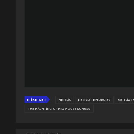
ETIKETLER
NETFLIX
NETFLIX TEPEDEKI EV
NETFLIX 
THE HAUNTING OF HILL HOUSE KONUSU