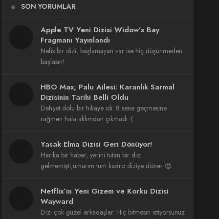
SON YORUMLAR
Apple TV Yeni Dizisi Widow’s Bay
Fragmanı Yayınlandı
Nefis bir dizi, başlamayan var ise hiç düşünmeden
başlasın!
HBO Max, Palu Ailesi: Karanlık Sarmal
Dizisinin Tarihi Belli Oldu
Dehşet dolu bir hikaye idi. 8 sene geçmesine
rağmen hala aklımdan çıkmadı :(
Yasak Elma Dizisi Geri Dönüyor!
Harika bir haber, yerini tutan bir dizi
gelmemişti,umarım tüm kadro diziye döner 😍
Netflix’in Yeni Gizem ve Korku Dizisi
Wayward
Dizi çok güzel arkadaşlar. Hiç bitmesin istiyorsunuz