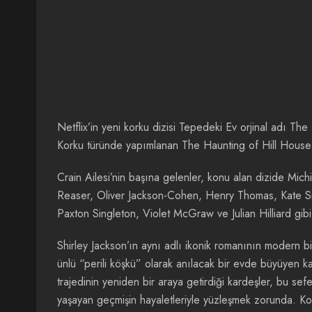
Netflix’in yeni korku dizisi Tepedeki Ev orjinal adı T
Korku türünde yapımlanan The Haunting of Hill House 
Crain Ailesi’nin başına gelenler, konu alan dizide Mic
Reaser, Oliver Jackson-Cohen, Henry Thomas, Kate Si
Paxton Singleton, Violet McGraw ve Julian Hilliard gibi 
Shirley Jackson’ın aynı adlı ikonik romanının modern b
ünlü “perili köşkü” olarak anılacak bir evde büyüyen kard
trajedinin yeniden bir araya getirdiği kardeşler, bu s
yaşayan geçmişin hayaletleriyle yüzleşmek zorunda. K