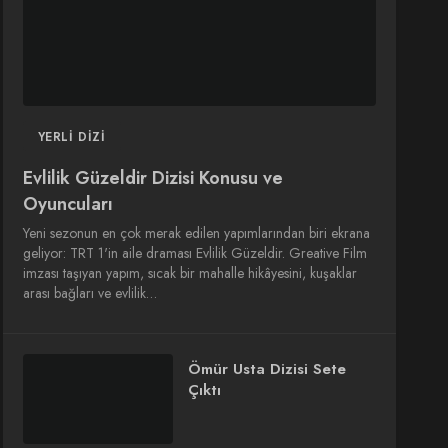
YERLI DIZI
Evlilik Güzeldir Dizisi Konusu ve
Oyuncuları
Yeni sezonun en çok merak edilen yapımlarından biri ekrana
geliyor: TRT 1'in aile draması Evlilik Güzeldir. Greative Film
imzası taşıyan yapım, sıcak bir mahalle hikâyesini, kuşaklar
arası bağları ve evlilik…
Ömür Usta Dizisi Sete
Çıktı