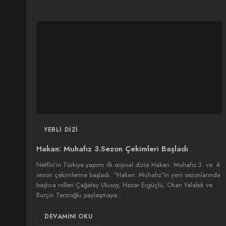
YERLI DIZI
Hakan: Muhafız 3.Sezon Çekimleri Başladı
Netflix’in Türkiye yapımı ilk orijinal dizisi Hakan: Muhafız 3. ve. 4
sezon çekimlerine başladı. “Hakan: Muhafız”ın yeni sezonlarında
başlıca rolleri Çağatay Ulusoy, Hazar Ergüçlü, Okan Yalabık ve
Burçin Terzioğlu paylaşmaya…
DEVAMINI OKU