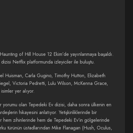
he Haunting of Hill House 12 Ekim’de yayınlanmaya başaldı.
dizisi
Netflix
platformunda izleyiciler ile
buluştu.
hiel Huisman, Carla Gugino, Timothy Hutton, Elizabeth
egel, Victoria Pedretti, Lulu Wilson, McKenna Grace,
isimler yer alıyor.
ir yorumu olan Tepedeki Ev dizisi, daha sonra ülkenin en
eşlerin hikayesini anlatıyor. Yetişkinliklerinde bir
efer hem zihinlerinde hem de Tepedeki Ev’in gölgelerinde
orku türünün üstadlarından Mike Flanagan (Hush, Oculus,