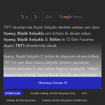
+
-
0
TRT1 ekranlarında Büyük Selçuklu devletini anlatan yeni dizisi
Uyanış: Büyük Selçuklu
yeni bölümü ile devam ediyor.
Uyanış: Büyük Selçuklu 3. Bölüm
ile 12 Ekim Pazartesi
akşamı
TRT1
ekranlarında olacak.
Uyanış: Büyük Selçuklu 2. bölüm
ile izleyicisini ekrana kilitledi.
TRT 1’in yeni dizisi Uyanış Selçuklu dizisinin yayınlanan
bölümün ardından 3. yeni bölüm fragmanı paylaşıldı. İntikam
duygusunun artacağı Uyanış Büyük Selçuklu yeni bölümden
nefes kesen dakikalar yaşatıyor. Elçin’i Isfahan’a götürmek
Okumaya Devam Et
üzere Anadolu obasından alan Sencer ve Tapar, yolda
Anadolu’daki asiler tarafından ölümcül bir tuzağa
ETIKETLER
12 EKIM UYANIŞ: BÜYÜK SELÇUKLU IZLE
TRT1
düşürülmüştür. Sencer ve Tapar düştükleri tuzaktan nasıl
UYANIŞ: BÜYÜK SELÇUKLU
UYANIŞ: BÜYÜK SELÇUKLU 12 EKIM IZLE