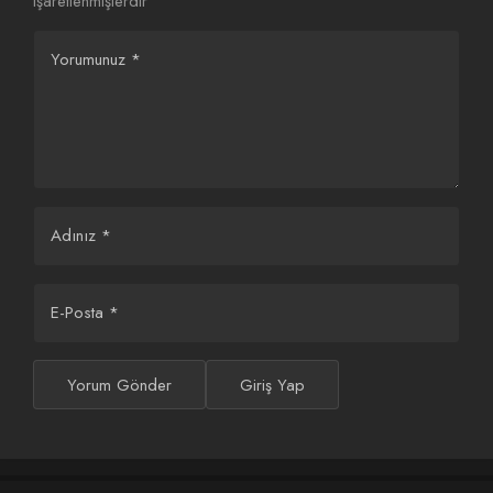
işaretlenmişlerdir
Evlilik Güzeldir Dizisi
TRT1 Asırlık Gece Dizisi
Yorumunuz
*
Konusu ve Oyuncuları
Konusu ve Oyuncuları
Adınız
*
Cumartesi Akşamlarının
Yeni Reyting Lideri
E-Posta
*
Güller ve Günahlar Dizisi
Oldu
Yorum Gönder
Giriş Yap
Uyanış: Büyük Selçuklu 3. Bölüm 2. Fragmanı