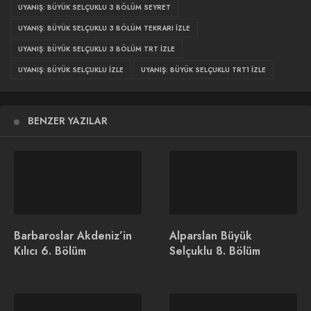
kurtulacaklardır?
UYANIŞ: BÜYÜK SELÇUKLU 3 BÖLÜM SEYRET
UYANIŞ: BÜYÜK SELÇUKLU 3 BÖLÜM TEKRARI IZLE
Uyanış: Büyük Selçuklu 3.
UYANIŞ: BÜYÜK SELÇUKLU 3 BÖLÜM TRT IZLE
Bölüm izle
UYANIŞ: BÜYÜK SELÇUKLU IZLE
UYANIŞ: BÜYÜK SELÇUKLU TRT1 IZLE
BENZER YAZILAR
Barbaroslar Akdeniz’in
Alparslan Büyük
Kılıcı 6. Bölüm
Selçuklu 8. Bölüm
Uyanış: Büyük Selçuklu 3. Bölüm Fragmanı