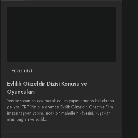
DIZI
DIZI
SINEMA
SINEMA
OYUNCULARI
YERLI DIZI
Evlilik Güzeldir Dizisi Konusu ve
Oyuncuları
Yeni sezonun en çok merak edilen yapımlarından biri ekrana
geliyor: TRT 1'in aile draması Evlilik Güzeldir. Greative Film
imzası taşıyan yapım, sıcak bir mahalle hikâyesini, kuşaklar
arası bağları ve evlilik…