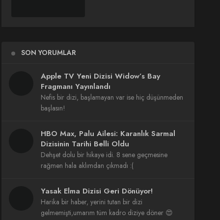
SON YORUMLAR
Apple TV Yeni Dizisi Widow’s Bay
Fragmanı Yayınlandı
Nefis bir dizi, başlamayan var ise hiç düşünmeden
başlasın!
HBO Max, Palu Ailesi: Karanlık Sarmal
Dizisinin Tarihi Belli Oldu
Dehşet dolu bir hikaye idi. 8 sene geçmesine
rağmen hala aklımdan çıkmadı :(
Yasak Elma Dizisi Geri Dönüyor!
Harika bir haber, yerini tutan bir dizi
gelmemişti,umarım tüm kadro diziye döner 😍