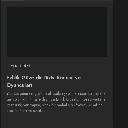
DIZI
DIZI
SINEMA
SINEMA
OYUNCULARI
YERLI DIZI
Evlilik Güzeldir Dizisi Konusu ve
Oyuncuları
Yeni sezonun en çok merak edilen yapımlarından biri ekrana
geliyor: TRT 1'in aile draması Evlilik Güzeldir. Greative Film
imzası taşıyan yapım, sıcak bir mahalle hikâyesini, kuşaklar
arası bağları ve evlilik…