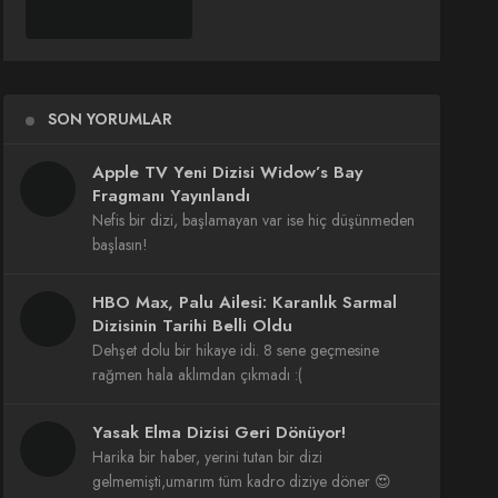
SON YORUMLAR
Apple TV Yeni Dizisi Widow’s Bay
Fragmanı Yayınlandı
Nefis bir dizi, başlamayan var ise hiç düşünmeden
başlasın!
HBO Max, Palu Ailesi: Karanlık Sarmal
Dizisinin Tarihi Belli Oldu
Dehşet dolu bir hikaye idi. 8 sene geçmesine
rağmen hala aklımdan çıkmadı :(
Yasak Elma Dizisi Geri Dönüyor!
Harika bir haber, yerini tutan bir dizi
gelmemişti,umarım tüm kadro diziye döner 😍