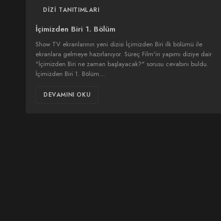
DIZI TANITIMLARI
İçimizden Biri 1. Bölüm
Show TV ekranlarının yeni dizisi İçimizden Biri ilk bölümü ile
ekranlara gelmeye hazırlanıyor. Süreç Film'in yapımı diziye dair
"İçimizden Biri ne zaman başlayacak?" sorusu cevabını buldu.
İçimizden Biri 1. Bölüm…
DEVAMINI OKU