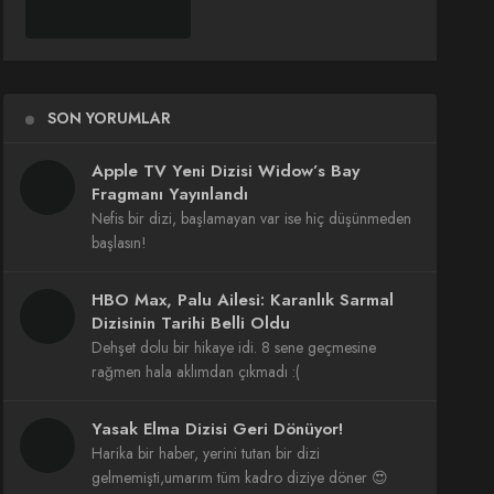
SON YORUMLAR
Apple TV Yeni Dizisi Widow’s Bay
Fragmanı Yayınlandı
Nefis bir dizi, başlamayan var ise hiç düşünmeden
başlasın!
HBO Max, Palu Ailesi: Karanlık Sarmal
Dizisinin Tarihi Belli Oldu
Dehşet dolu bir hikaye idi. 8 sene geçmesine
rağmen hala aklımdan çıkmadı :(
Yasak Elma Dizisi Geri Dönüyor!
Harika bir haber, yerini tutan bir dizi
gelmemişti,umarım tüm kadro diziye döner 😍