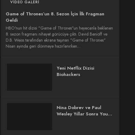
VIDEO GALERI
Game of Thrones’un 8. Sezon İçin İlk Fragman
Geldi
HBO'nun hit dizisi "Game of Thrones"un heyecanla beklenen
8. sezon fragmanı nihayet görücüye çıktı. David Benioff ve
D.B. Weiss tarafından ekrana taşınan "Game of Thrones"
Nisan ayında geri dönmeye hazırlanırken…
Yeni Netflix Dizisi
Biohackers
Nina Dobrev ve Paul
Wesley Yıllar Sonra You
Deserve to Know
Dizisinde Buluşuyor