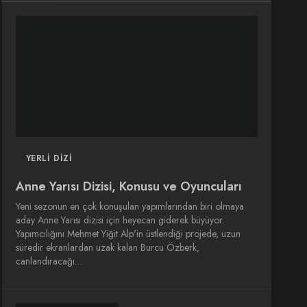
DIZI
DIZI
SINEMA
SINEMA
OYUNCULARI
YERLI DIZI
Anne Yarısı Dizisi, Konusu ve Oyuncuları
Yeni sezonun en çok konuşulan yapımlarından biri olmaya
aday Anne Yarısı dizisi için heyecan giderek büyüyor.
Yapımcılığını Mehmet Yiğit Alp'in üstlendiği projede, uzun
süredir ekranlardan uzak kalan Burcu Özberk,
canlandıracağı…