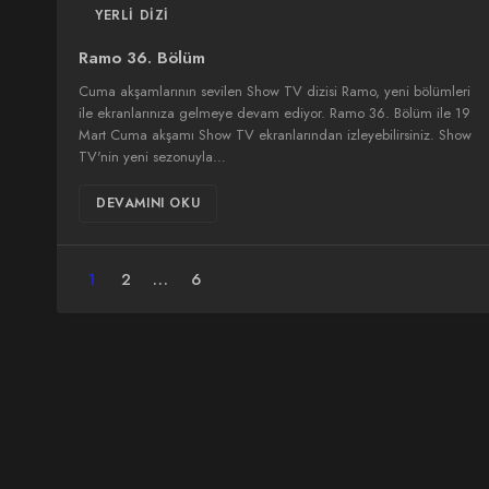
YERLI DIZI
Ramo 36. Bölüm
Cuma akşamlarının sevilen Show TV dizisi Ramo, yeni bölümleri
ile ekranlarınıza gelmeye devam ediyor. Ramo 36. Bölüm ile 19
Mart Cuma akşamı Show TV ekranlarından izleyebilirsiniz. Show
TV'nin yeni sezonuyla…
DEVAMINI OKU
1
2
…
6