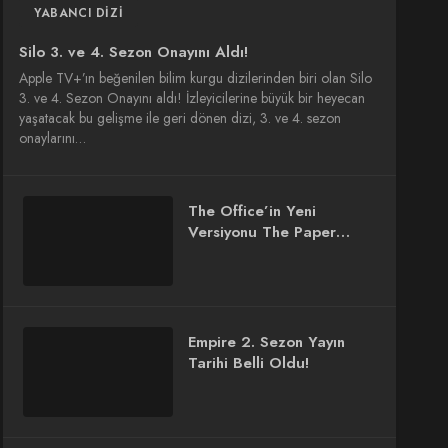
YABANCI DIZI
Silo 3. ve 4. Sezon Onayını Aldı!
Apple TV+’ın beğenilen bilim kurgu dizilerinden biri olan Silo
3. ve 4. Sezon Onayını aldı! İzleyicilerine büyük bir heyecan
yaşatacak bu gelişme ile geri dönen dizi, 3. ve 4. sezon
onaylarını…
The Office’in Yeni
Versiyonu The Paper
Dizisi Tanıtımı
Empire 2. Sezon Yayın
Tarihi Belli Oldu!