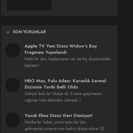
SON YORUMLAR
Apple TV Yeni Dizisi Widow’s Bay
Fragmanı Yayınlandı
Nefis bir dizi, başlamayan var ise hiç düşünmeden
başlasın!
HBO Max, Palu Ailesi: Karanlık Sarmal
Dizisinin Tarihi Belli Oldu
Dehşet dolu bir hikaye idi. 8 sene geçmesine
rağmen hala aklımdan çıkmadı :(
Yasak Elma Dizisi Geri Dönüyor!
Harika bir haber, yerini tutan bir dizi
gelmemişti,umarım tüm kadro diziye döner 😍