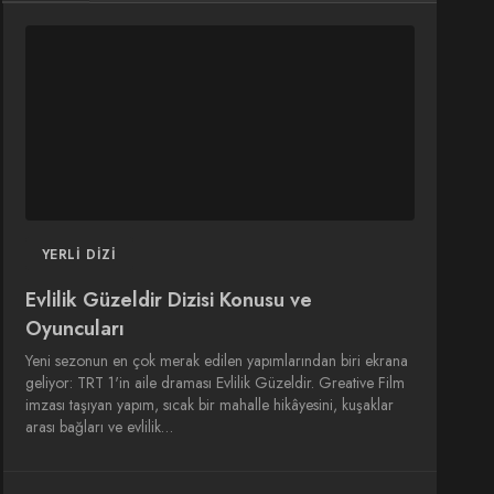
DIZI
DIZI
SINEMA
SINEMA
OYUNCULARI
YERLI DIZI
Evlilik Güzeldir Dizisi Konusu ve
Oyuncuları
Yeni sezonun en çok merak edilen yapımlarından biri ekrana
geliyor: TRT 1'in aile draması Evlilik Güzeldir. Greative Film
imzası taşıyan yapım, sıcak bir mahalle hikâyesini, kuşaklar
arası bağları ve evlilik…