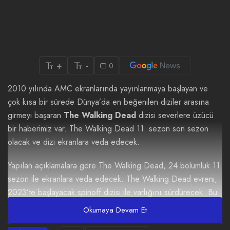
+
-
0
2010 yılında AMC ekranlarında yayınlanmaya başlayan ve
çok kısa bir sürede Dünya’da en beğenilen diziler arasına
girmeyi başaran
The Walking Dead
dizisi severlere üzücü
bir haberimiz var. The Walking Dead 11. sezon son sezon
olacak ve dizi ekranlara veda edecek.
Yapılan açıklamalara göre The Walking Dead, 24 bölümlük 11.
sezon ile ekranlara veda edecek. The Walking Dead evreni,
2023’te başlayacak spinoff dizisi ile varlığını sürdürecek. Bu
açıklama dizinin resmi twitter hesaından paylaşıldı.
Okumaya Devam Et
BREAKING:
#TheWalkingDead
will conclude in 2022 with an