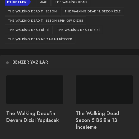
ETIKETLER
AMC
THE WALKING DEAD
extended 24-episode 11th and final season. In 2023, Angela
THE WALKING DEAD 11. SEZON
THE WALKING DEAD 11. SEZON IZLE
Kang will return to helm a fourth
#TWD
series starring
THE WALKING DEAD 11. SEZON SPIN OFF DIZISI
Norman Reedus and Melissa McBride. Details:
THE WALKING DEAD BITTI
THE WALKING DEAD DIZISI
https://t.co/256kz1pAzn
pic.twitter.com/GLbd3zG6UF
THE WALKING DEAD NE ZAMAN BITECEK
— The Walking Dead (@TheWalkingDead)
September 9,
2020
BENZER YAZILAR
İlginizi Çekebilir
The Walking Dead’in
The Walking Dead
Devam Dizisi Yapılacak
Sezon 5 Bölüm 13
AMC’nin Yeni Vampir
The Walking Dead: Daryl
İnceleme
Dizisi Talamasca: The
Dixon 3. Sezonu İle Geri
Secret Order
Dönüyor!