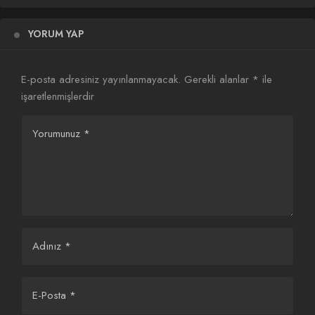
olan AMC; yeni veya mevcut karakterlerle, bağımsız
deneyimlere odaklanan bireysel bölümler ya da benzeri
YORUM YAP
epizodik bir antoloji ortaya koyan yeni bir Tales of the Walking
Dead dizisi için de yeni spinoff’un yapımcılarından Scott M.
E-posta adresiniz yayınlanmayacak.
Gerekli alanlar
*
ile
Gimple ile görüşmeler gerçekleştiriyor.
işaretlenmişlerdir
Yorumunuz
*
Adınız
*
E-Posta
*