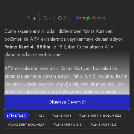
+
-
0
Cuma akşamalarının iddalı dizilerinden Yalnız Kurt yeni
bölümleri ile ARV ekranlarında yayınlanmaya devam ediyor.
Yalnız Kurt 4. Bölüm
ile 18 Şubat Cuma akşamı ATV
ekranlarından izleyebilirisiniz.
ATV ekranlarının yeni dizisi
Yalnız Kurt
yeni bölümleri ile
ekranlara gelmeye devam ediyor. Yalın Kurt 3. bölüme; ltay’ın
Davut’un yılladır peşinde koştuğu bilgilere ulaşması için, çok
önemli bir operasyonu başarıyla yerine getirmesi damga
vurdu. Ulaşmak istediği bilgi için kimseye bir şey hissettirmeden
Okumaya Devam Et
hareket eden Altay, şüpheleri başka yöne çekerek istediğini
elde eder.
ETIKETLER
ATV
YALNIZ KURT
YALNIZ KURT 4. BÖLÜM İZLE
YALNIZ KURT BÖLÜMLERI
YALNIZ KURT DIZISI
YALNIZ KURT İZLE
Yalnız Kurt 4. Bölüm izlemek için tıklayınız.