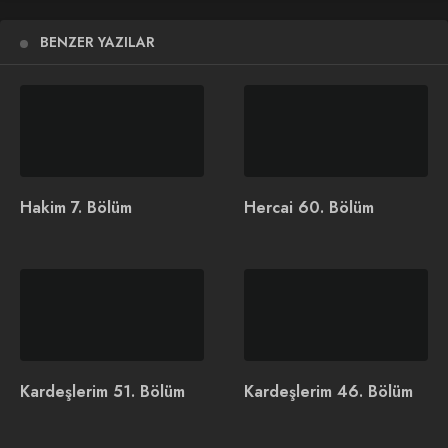
Yalnız Kurt 4. Bölüm Fragmanı
BENZER YAZILAR
Yalnız Kurt 4. Bölüm Fragmanı
Yeni bölüm 18 Şubat Cuma 20.00'de atv'de!
#YalnızKurt
@atvcomtr
pic.twitter.com/aF5kTx6SNr
İlginizi Çekebilir
Hakim 7. Bölüm
Hercai 60. Bölüm
Kardeşlerim 19. Bölüm
Aşk ve Taht Dizisi
Konusu ve Oyuncuları
Kardeşlerim 51. Bölüm
Kardeşlerim 46. Bölüm