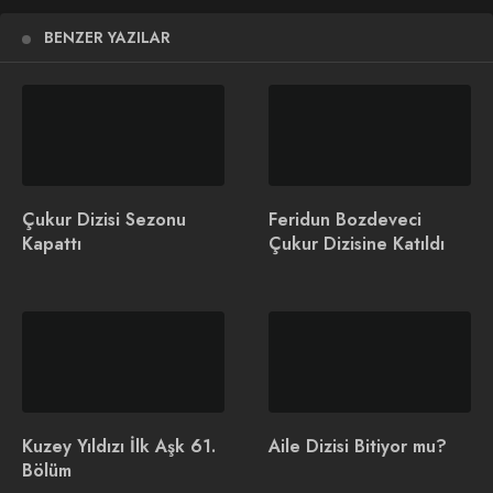
pic.twitter.com/mQqU5jZkAh
BENZER YAZILAR
— Baba Dizi (@babatvdizi)
May 21, 2022
İlginizi Çekebilir
Çukur Dizisi Sezonu
Feridun Bozdeveci
Kapattı
Çukur Dizisine Katıldı
Sevdan Bir Ateş Dizi
Delikanlı Dizisinin
Konusu ve Oyuncuları
Çekimleri Başladı!
Kuzey Yıldızı İlk Aşk 61.
Aile Dizisi Bitiyor mu?
Bölüm