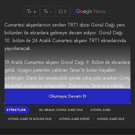
+
-
0
Cumartesi akşamlarının sevilen TRT1 dizisi Gönül Dağı yeni
bölümleri ile ekranlara gelmeye devam ediyor. Gönül Dağı
10. bölüm ile 26 Aralık Cumartesi akşamı TRT1 ekranlarında
yayınlanacak.
19 Aralık Cumartesi akşamı Gönül Dağı 9. Bölüm ile ekranlara
geldi. Uçağın patentini çaldıran Taner’in bütün hayalleri
yıkılmıştır. Derin bir umutsuzluk içinde çıkış yolu ararken Ciritçi
Abdullah imdadına yetişecektir. Babasının Taner’e bıraktığı
ses kayıtlarını ona verecektir. Taner’in imdadına Zeynep
Okumaya Devam Et
yetişir ve patenti çalanı bulur.
ETIKETLER
26 ARALIK GÖNÜL DAĞI IZLE
GÖNÜL DAĞI
Gönül Dağı 9. Bölüm izlemek için tıklayınız.
GÖNÜL DAĞI 10 BÖLÜM IZLE
GÖNÜL DAĞI DIZISI
GÖNÜL DAĞI IZLE
Gönül Dağı 10. Bölüm İzle