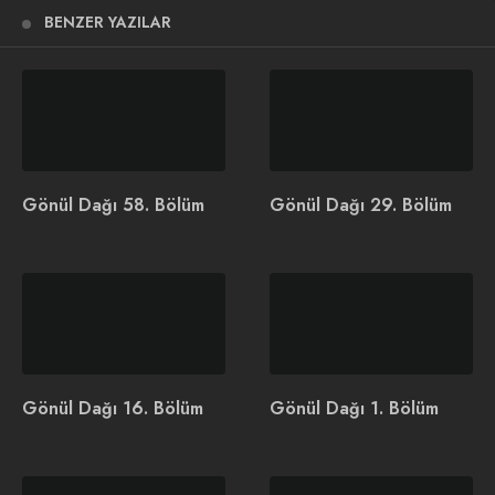
BENZER YAZILAR
[eh_optimize_youtube_embed
video=”https://www.youtube.com/watch?v=4_AOT1dokrI]
İlginizi Çekebilir
Gönül Dağı 58. Bölüm
Gönül Dağı 29. Bölüm
Cumartesi Akşamlarının
Gönül Dağı 6. Sezon
Yeni Reyting Lideri
Tanıtımı Yayınlandı
Güller ve Günahlar Dizisi
Oldu
Gönül Dağı 16. Bölüm
Gönül Dağı 1. Bölüm