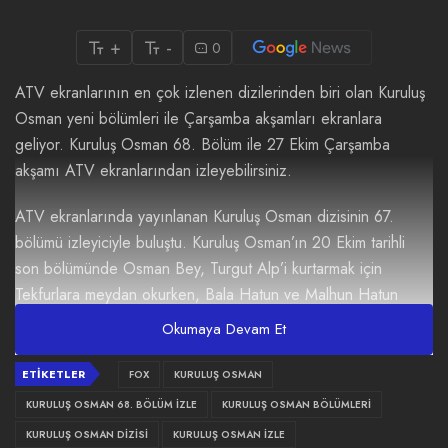
+
-
0
ATV ekranlarının en çok izlenen dizilerinden biri olan Kuruluş
Osman yeni bölümleri ile Çarşamba akşamları ekranlara
geliyor. Kuruluş Osman 68. Bölüm ile 27 Ekim Çarşamba
akşamı ATV ekranlarından izleyebilirsiniz.
ATV ekranlarında yayınlanan Kuruluş Osman dizisinin 67.
bölümü izleyiciyle buluştu. Kuruluş Osman’ın 20 Ekim tarihli
son bölümünde Osman Bey, Turgut Alp’i kurtarmak için
Tekfurlara meydan okurken, Bala Hatun ve Malhun Hatun
arasındaki sulh dikkat çekti. Osman Bey’in Tekfur Kosses’i
Okumaya Devam Et
zekice planı ile köşeye sıkıştırması ise Kuruluş Osman 67.
bölüme damga vurdu. Dizinin son bölümünde Osman Bey
ETIKETLER
FOX
KURULUŞ OSMAN
büyük fedakarlık yapar.
KURULUŞ OSMAN 68. BÖLÜM İZLE
KURULUŞ OSMAN BÖLÜMLERI
KURULUŞ OSMAN DIZISI
KURULUŞ OSMAN IZLE
Kuruluş Osman 68. Bölüm Fragmanı