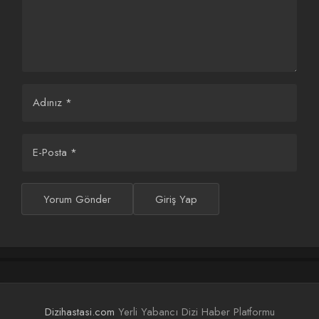
Adınız
*
E-Posta
*
Yorum Gönder
Giriş Yap
Obayı ziyareti sırasında Kayı’nın kilimlerine hayran olan Mari
Kosses’in verdiği yüklü sipariş için Bala Hatun ve Malhun
Hatun güçlerini birleştirir. Nikola’nın Turgut Bey’in obasına
saldırıp onu esir aldığını öğrenen Osman Bey, Turgut Alp’i
teslim almak için Gündüz Bey’i İnegöl Kalesi’ne gönderir.
Dizihastasi.com
Yerli Yabancı Dizi Haber Platformu