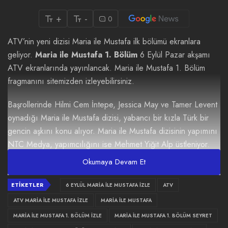
+
-
0
ATV’nin yeni dizisi Maria ile Mustafa ilk bölümü ekranlara
geliyor.
Maria ile Mustafa 1. Bölüm
6 Eylül Pazar akşamı
ATV ekranlarında yayınlancak. Maria ile Mustafa 1. Bölüm
fragmanını sitemizden izleyebilirsiniz.
Başrollerinde Hilmi Cem İntepe, Jessica May ve Tamer Levent
oynadığı Maria ile Mustafa dizisi, yabancı bir kızla Türk bir
gencin aşkını konu alıyor. Maria ile Mustafa dizisinin yapımını
NTC Medya, yapımcılığını ise Mehmet Yiğit Alp üstleniyor.
Çekimleri Kapadokya Ürgüp’te gerçekleştirilen dizinin
Okumaya Devam Et
yönetmen koltuğuna usta yönetmen Faruk Teber oturuyor.
Kolombiya’dan Türkiye’ye gelen Maria ile Ürgüp’ün tanınmış
ETIKETLER
6 EYLÜL MARIA ILE MUSTAFA IZLE
ATV
ailesinin veliahdı olan Mustafa’nın aşk hikayesini heyecanla
ATV MARIA ILE MUSTAFA IZLE
MARIA ILE MUSTAFA
izleyeceğiz.
MARIA ILE MUSTAFA 1. BÖLÜM IZLE
MARIA ILE MUSTAFA 1. BÖLÜM SEYRET