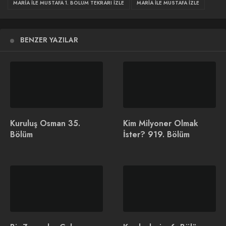
MARIA ILE MUSTAFA 1. BÖLÜM TEKRARI IZLE
MARIA ILE MUSTAFA IZLE
Maria ile Mustafa 1. Bölüm Fragmanı
BENZER YAZILAR
Kuruluş Osman 35.
Kim Milyoner Olmak
Bölüm
İster? 919. Bölüm
Maria ile Mustafa 1. Bölüm Konusu
İlginizi Çekebilir