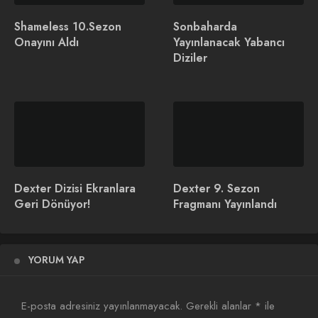
Shameless 10.Sezon
Sonbaharda
Onayını Aldı
Yayınlanacak Yabancı
Diziler
Dexter: Resurrection 2.
Yıldızlarla Dolu Bir Dizi
Sezon Onayını Aldı
Dexter: Resurrection
Dexter Dizisi Ekranlara
Dexter 9. Sezon
Geri Dönüyor!
Fragmanı Yayınlandı
Yellowjackets 4. Sezon
Onayını Aldı
YORUM YAP
E-posta adresiniz yayınlanmayacak.
Gerekli alanlar
*
ile