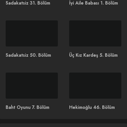
Sadakatsiz 31. Bölüm
İyi Aile Babası 1. Bölüm
Haysiyet Dizi Konusu ve
Daha 17 Dizisi Konusu ve
Oyuncuları
Oyuncuları
Sadakatsiz 50. Bölüm
Üç Kız Kardeş 5. Bölüm
Akasya Durağı Dizisi
Yeniden mi Çekiliyor?
Fırat’ın sağlığıyla ilgili sakladığı sır ortaya çıkınca ortalık iyice
karışıyor, yine de Fırat bu durumu kendi lehine çevirmek için
Baht Oyunu 7. Bölüm
Hekimoğlu 46. Bölüm
elinden geleni yapıyor.