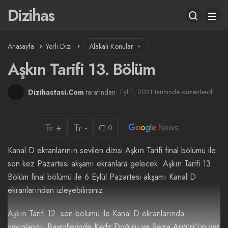
Dizihas
Anasayfa
Yerli Dizi
Alakalı Konular
Aşkın Tarifi 13. Bölüm
Dizihastasi.Com
tarafından
Eyl 1, 2021 tarihinde düzenlendi
+
-
0
Kanal D ekranlarının sevilen dizisi Aşkın Tarifi final bölümü ile
son kez Pazartesi akşamı ekranlara gelecek. Aşkın Tarifi 13.
Bölüm final bölümü ile 6 Eylül Pazartesi akşamı Kanal D
ekranlarından izleyebilirsiniz.
Aşkın Tarifi 12. son bölümü ile Kanal D ekranlarında
yayınlandı. Başrollerinde Kadir Doğulu ve Serra Arıtürk’ün yer