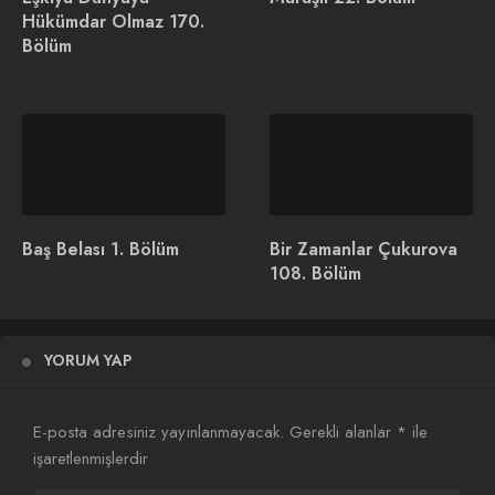
Hükümdar Olmaz 170.
Bölüm
Kardeşlerim 19. Bölüm
Aşk ve Taht Dizisi
Konusu ve Oyuncuları
Baş Belası 1. Bölüm
Bir Zamanlar Çukurova
108. Bölüm
ATV, Mercan Köşk Dizisi
Konusu ve Oyuncuları
YORUM YAP
Bir Zamanlar Çukurova 85. Bölüm İzle
E-posta adresiniz yayınlanmayacak.
Gerekli alanlar
*
ile
[eh_optimize_youtube_embed
işaretlenmişlerdir
video=”https://www.youtube.com/watch?v=bw_-eJSLf-s”]