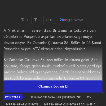
+
-
0
ATV ekranlarının sevilen dizisi Bir Zamanlar Çukurova yeni
bölümleri ile Perşembe akşamları ekranlarınıza gelmeye
devam ediyor. Bir Zamanlar Çukurova 85. Bölüm ile 25 Şubat
Perşembe akşamı ATV ekranlarından izleyebilirsiniz.
Bir Zamanlar Çukurova 84. son bölüm ile ekrana geldi. Son
bölümde; Kapıya gelen taksici Hünkar’ın katili olarak gördüğü
kadının Behice olduğu söyleyince, Demir Behice’yi öldürmek
için küçük konağa gider. Bir Zamanlar Çukurova 84. son
bölümü yayınlandı. Başrollerinde Murat Ünalmış, Nazan Kesal,
Okumaya Devam Et
Melike İpek Yalova, Hande Soral ve Hilal Altınbilek yer alıyor.
Behice’nin belki de ilk kez, yaptıklarının bedelini ödemeye bu
ETIKETLER
25 ŞUBAT BIR ZAMANLAR ÇUKUROVA IZLE
ATV
kadar yaklaştığı ve korkudan ödünün patladığı bir an
BIR ZAMANLAR ÇUKUROVA
BIR ZAMANLAR ÇUKUROVA 85 BÖLÜM IZLE